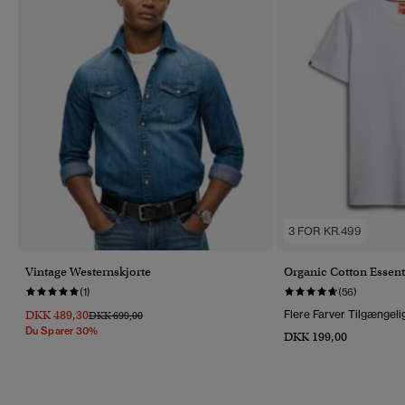
3 FOR KR.499
Vintage Westernskjorte
Organic Cotton Essent
(1)
(56)
DKK 489,30
Flere Farver Tilgængeli
Pris Nedsat Fra
Til
DKK 699,00
Du Sparer 30%
DKK 199,00