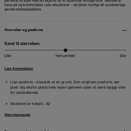
perfekte at style med en skjorte for et autentisk vintage-look. Nemme at
have på og komfortable i alle situationer – de bliver hurtigt dit uundværlige
garderobebasisstykke.
Størrelse og pasform
Sand til størrelsen
Lille
Helt perfekt
Stor
Læs Anmeldelser
Lige pasform – klassisk af en grund. Den originale pasform, der
giver dig ekstra plads hele vejen igennem uden at være baggy eller
for løstsiddende.
Modellen er klædt i:
32
Størrelsesguide