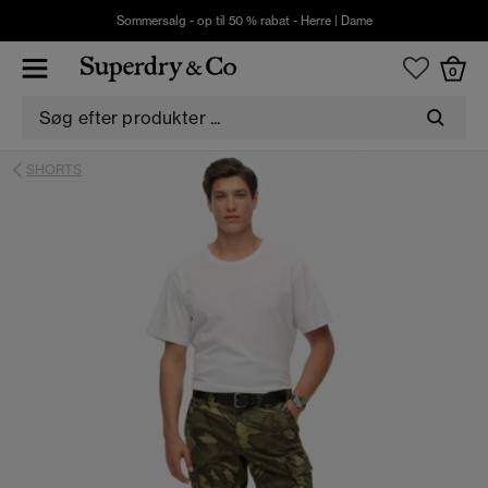
Sommersalg - op til 50 % rabat -
Herre
|
Dame
0
SHORTS