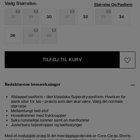
Vælg Størrelse:
Størrelse Og Pasform
28
29
30
31
32
33
34
36
38
40
TILFØJ TIL KURV
Redaktørens bemærkninger
Afslappet pasform – den klassiske Superdry-pasform. Hverken for
slank eller for løs – præcis som den skal være. Vælg din normale
størrelse
Mellemtungt twill-stof
Hovedlommer med trykknapper
Seks rummelige lommer samt en møntlomme
Justerbare taljestropper og bælteslynger
Med et nostalgisk præg til din hverdagsgarderobe er Core Cargo Shorts