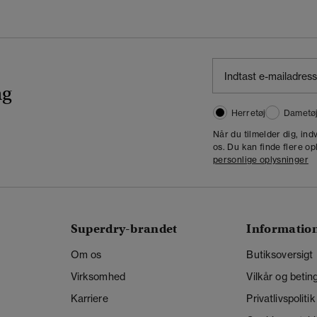
ng
Herretøj
Dametø
Når du tilmelder dig, in
os. Du kan finde flere op
personlige oplysninger
Superdry-brandet
Informatio
Om os
Butiksoversigt
Virksomhed
Vilkår og betin
Karriere
Privatlivspolitik