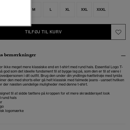
S
S
M
L
XL
XXL
XXXL
TILFØJ TIL KURV
ns bemærkninger
er ikke meget mere klassiske end en t-shirt med rund hals. Essential Logo T-
 så god som det ideelle fundament til at bygge lag på, som den er til at være i
vedpersonen i dit outfit. Brug den under din yndlings-hættetrøje med lynlås
iner den med shorts eller gå helt klassisk med falmede jeans - uanset hvilken
 er der næsten uendelige muligheder med denne t-shirt.
designet til at sidde tættere på kroppen for et mere skræddersyet look
 rund hals
er
ogo
tisk logomærke