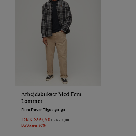
Arbejdsbukser Med Fem
Lommer
Flere Farver Tilgængelige
DKK 399,50
Pris Nedsat Fra
Til
DKK 799,00
Du Sparer 50%