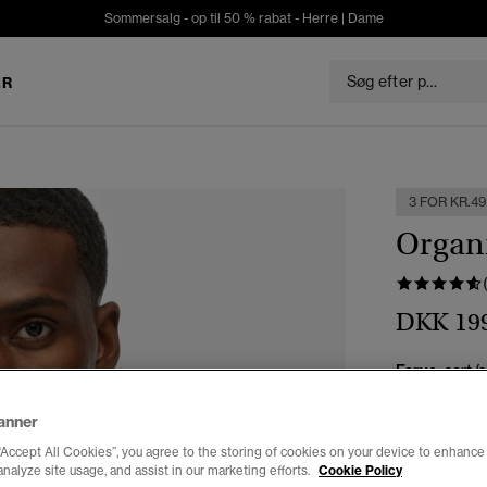
Sommersalg - op til 50 % rabat -
Herre
|
Dame
ER
3 FOR KR.4
Organi
DKK 19
Farve:
sort/s
anner
“Accept All Cookies”, you agree to the storing of cookies on your device to enhance 
analyze site usage, and assist in our marketing efforts.
Cookie Policy
Vælg Størrel