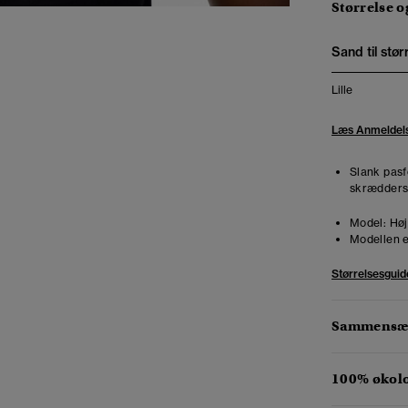
Størrelse 
Sand til stør
Lille
Læs Anmeldel
Slank pasf
skræddersy
Model:
Høj
Modellen e
Størrelsesguid
Sammensæt
100% økol