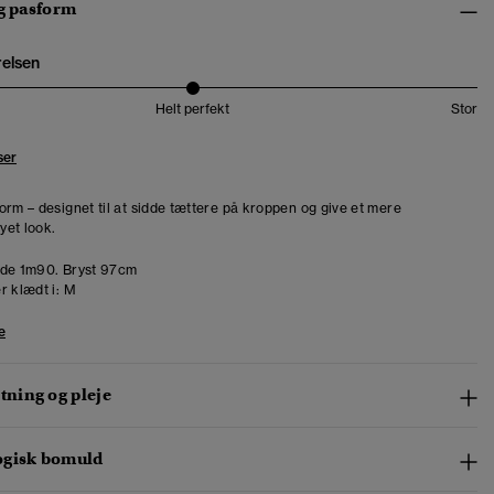
og pasform
relsen
Helt perfekt
Stor
ser
orm – designet til at sidde tættere på kroppen og give et mere
et look.
de 1m90. Bryst 97cm
r klædt i:
M
e
ning og pleje
ogisk bomuld