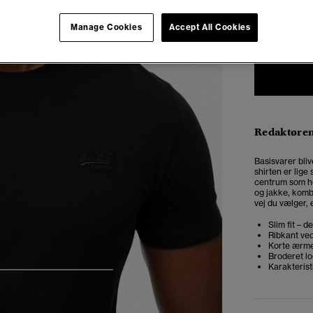
XXS
X
Manage Cookies
Accept All Cookies
Redaktøre
Basisvarer bliv
shirten er lige
centrum som ho
og jakke, komb
vej du vælger,
Slim fit – 
Ribkant ved
Korte ærm
Broderet l
Karakteris
5
6
7
8