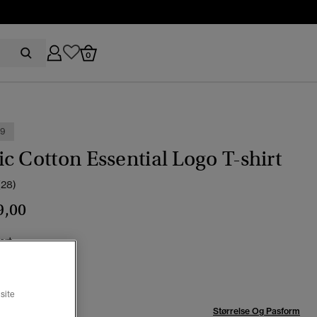
0
99
c Cotton Essential Logo T-shirt
(28)
9,00
ort
valgt
site
se:
Størrelse Og Pasform