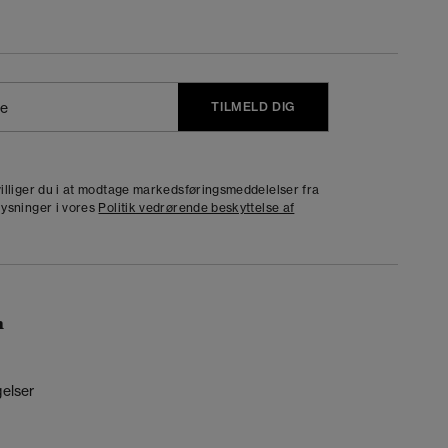
TILMELD DIG
j
dvilliger du i at modtage markedsføringsmeddelelser fra
lysninger i vores
Politik vedrørende beskyttelse af
n
gelser