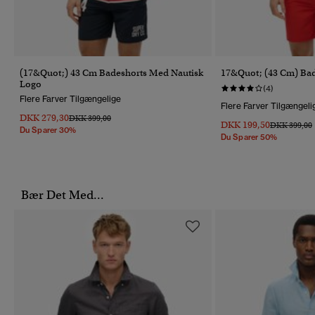
(17&quot;) 43 Cm Badeshorts Med Nautisk
17&quot; (43 Cm) Bad
Logo
(4)
Flere Farver Tilgængelige
Flere Farver Tilgængeli
DKK 279,30
Pris Nedsat Fra
Til
DKK 399,00
DKK 199,50
Pris Nedsat 
T
DKK 399,00
Du Sparer 30%
Du Sparer 50%
Bær Det Med...