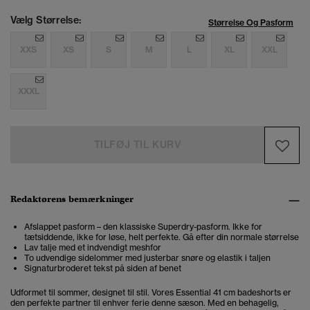
Vælg Størrelse:
Størrelse Og Pasform
XXS
XS
S
M
L
XL
XXL
XXXL
TILFØJ TIL KURV
Redaktørens bemærkninger
Afslappet pasform – den klassiske Superdry-pasform. Ikke for
tætsiddende, ikke for løse, helt perfekte. Gå efter din normale størrelse
Lav talje med et indvendigt meshfor
To udvendige sidelommer med justerbar snøre og elastik i taljen
Signaturbroderet tekst på siden af benet
Udformet til sommer, designet til stil. Vores Essential 41 cm badeshorts er
den perfekte partner til enhver ferie denne sæson. Med en behagelig,