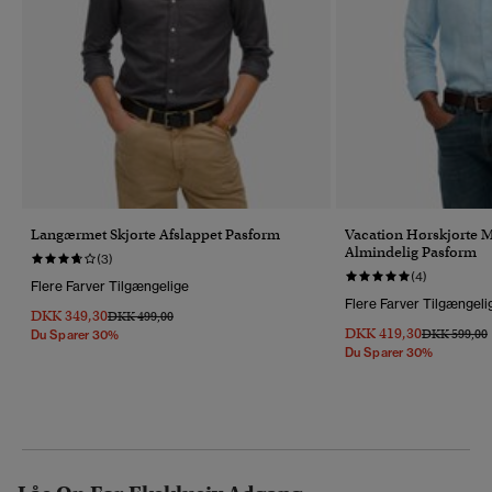
Langærmet Skjorte Afslappet Pasform
Vacation Hørskjorte 
Almindelig Pasform
(3)
(4)
Flere Farver Tilgængelige
Flere Farver Tilgængeli
DKK 349,30
Pris Nedsat Fra
Til
DKK 499,00
DKK 419,30
Pris Nedsat 
T
DKK 599,00
Du Sparer 30%
Du Sparer 30%