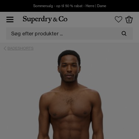
Sommersalg - op til 50 % rabat -
Herre
|
Dame
0
BADESHORTS