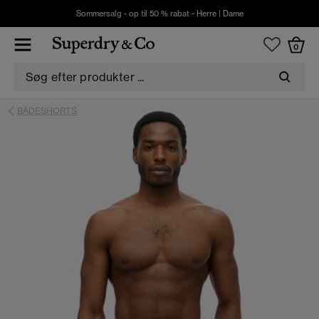
Sommersalg - op til 50 % rabat -
Herre
|
Dame
0
BADESHORTS