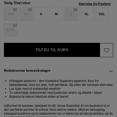
Vælg Størrelse:
Størrelse Og Pasform
XXS
XS
S
M
L
XL
XXL
XXXL
TILFØJ TIL KURV
Redaktørens bemærkninger
Afslappet pasform – den klassiske Superdry-pasform. Ikke for
tætsiddende, ikke for løse, helt perfekte. Gå efter din normale størrelse
Lav talje med et indvendigt meshfor
To udvendige sidelommer med justerbar snøre og elastik i taljen
Signaturbroderet tekst på siden af benet
Udformet til sommer, designet til stil. Vores Essential 41 cm badeshorts er
den perfekte partner til enhver ferie denne sæson. Med en behagelig,
afslappet pasform og to sidelommer har vi tænkt på alt det praktiske, så du