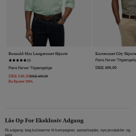
Bomuld-Hør Langærmet Skjorte
Kortærmet City Skjor
Flere Farver Tilgængeli
(5)
DKK 499,00
Flere Farver Tilgængelige
DKK 349,30
Pris Nedsat Fra
Til
DKK 499,00
Du Sparer 30%
Lås Op For Eksklusiv Adgang
Få adgang: bag kulisserne til kampagner, samarbejder, nye produkter og
salg.