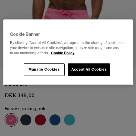
Cookie Banner
By clicking “Accept All Cookies”, you agree to the storing of cookies on
your device to enhance site navigation, analyze site usage, and assist
1
2
3
4
5
6
7
8
9
10
in our marketing efforts.
Cookie Policy
Manage Cookies
Accept All Cookies
Essential 41cm badeshorts
(4)
DKK 349,00
Farve:
shocking pink
valgt