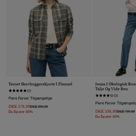
Ternet Skovhuggerskjorte I Flannel
Jeans I Økologisk B
Talje Og Vide Ben
(2)
(3)
Flere Farver Tilgængelige
Flere Farver Tilgængeli
DKK 279,30
Pris Nedsat Fra
Til
DKK 399,00
DKK 559,30
Pris Nedsat 
T
DKK 799,00
Du Sparer 30%
Du Sparer 30%