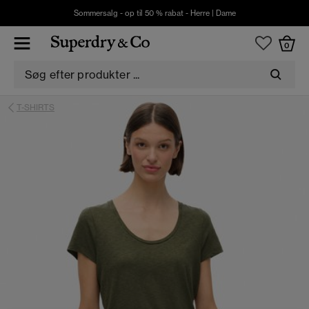
Sommersalg - op til 50 % rabat -
Herre
|
Dame
0
T-SHIRTS