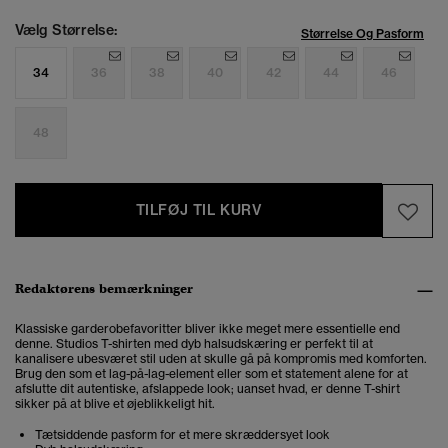
Vælg Størrelse:
Størrelse Og Pasform
34
36
38
40
42
44
46
48
TILFØJ TIL KURV
Redaktørens bemærkninger
Klassiske garderobefavoritter bliver ikke meget mere essentielle end
denne. Studios
T-shirten med dyb halsudskæring er
perfekt til at
kanalisere ubesværet stil uden at skulle gå på kompromis med komforten.
Brug den som et lag-på-lag-element eller som et statement alene for at
afslutte dit autentiske, afslappede look; uanset hvad, er denne T-shirt
sikker på at blive et øjeblikkeligt hit.
Tætsiddende pasform for et mere skræddersyet look