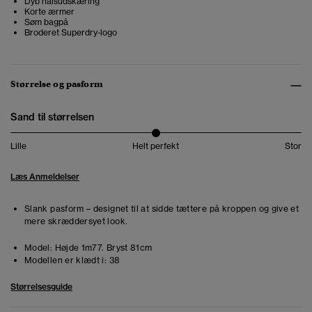
Dyb halsudskæring
Korte ærmer
Søm bagpå
Broderet Superdry-logo
Størrelse og pasform
Sand til størrelsen
Lille
Helt perfekt
Stor
Læs Anmeldelser
Slank pasform – designet til at sidde tættere på kroppen og give et
mere skræddersyet look.
Model:
Højde 1m77. Bryst 81cm
Modellen er klædt i:
38
Størrelsesguide