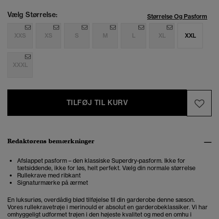
Vælg Størrelse:
Størrelse Og Pasform
XXS
XS
S
M
L
XL
XXL
XXXL
TILFØJ TIL KURV
Redaktørens bemærkninger
Afslappet pasform – den klassiske Superdry-pasform. Ikke for
tætsiddende, ikke for løs, helt perfekt. Vælg din normale størrelse
Rullekrave med ribkant
Signaturmærke på ærmet
En luksuriøs, overdådig blød tilføjelse til din garderobe denne sæson.
Vores rullekravetrøje i merinould er absolut en garderobeklassiker. Vi har
omhyggeligt udformet trøjen i den højeste kvalitet og med en omhu i