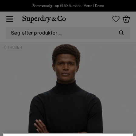
Sommersalg - op til 50 % rabat -
Herre
|
Dame
0
TROJER