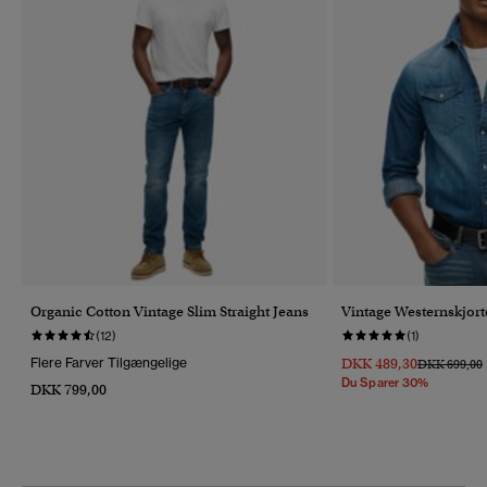
Organic Cotton Vintage Slim Straight Jeans
Vintage Westernskjort
(12)
(1)
Flere Farver Tilgængelige
DKK 489,30
Pris Nedsat 
T
DKK 699,00
Du Sparer 30%
DKK 799,00