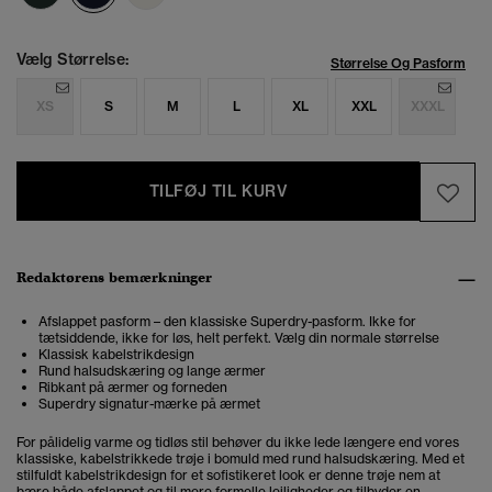
Vælg Størrelse:
Størrelse Og Pasform
XS
S
M
L
XL
XXL
XXXL
TILFØJ TIL KURV
Redaktørens bemærkninger
Afslappet pasform – den klassiske Superdry-pasform. Ikke for
tætsiddende, ikke for løs, helt perfekt. Vælg din normale størrelse
Klassisk kabelstrikdesign
Rund halsudskæring og lange ærmer
Ribkant på ærmer og forneden
Superdry signatur-mærke på ærmet
For pålidelig varme og tidløs stil behøver du ikke lede længere end vores
klassiske, kabelstrikkede trøje i bomuld med rund halsudskæring. Med et
stilfuldt kabelstrikdesign for et sofistikeret look er denne trøje nem at
bære både afslappet og til mere formelle lejligheder og tilbyder en