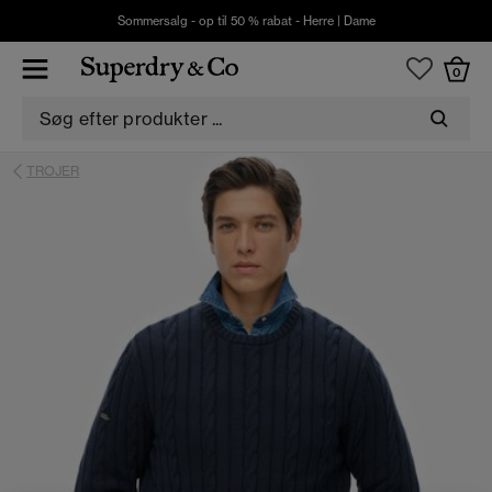
Sommersalg - op til 50 % rabat -
Herre
|
Dame
0
TROJER