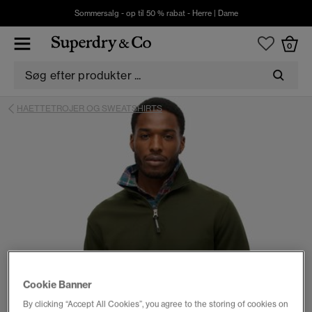
Sommersalg - op til 50 % rabat -
Herre
|
Dame
0
HAETTETROJER OG SWEATSHIRTS
Cookie Banner
By clicking “Accept All Cookies”, you agree to the storing of cookies on