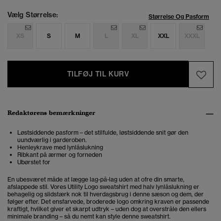
Vælg Størrelse:
Størrelse Og Pasform
XS
S
M
L
XL
XXL
XXXL
TILFØJ TIL KURV
Redaktørens bemærkninger
Løstsiddende pasform – det stilfulde, løstsiddende snit gør den
uundværlig i garderoben.
Henleykrave med lynlåslukning
Ribkant på ærmer og forneden
Ubørstet for
En ubesværet måde at lægge lag-på-lag uden at ofre din smarte,
afslappede stil. Vores Utility Logo sweatshirt med halv lynlåslukning er
behagelig og slidstærk nok til hverdagsbrug i denne sæson og dem, der
følger efter. Det ensfarvede, broderede logo omkring kraven er passende
kraftigt, hvilket giver et skarpt udtryk – uden dog at overstråle den ellers
minimale branding – så du nemt kan style denne sweatshirt.