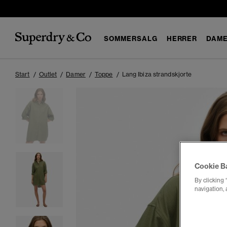
SOMMERSALG
HERRER
DAM
Start
Outlet
Damer
Toppe
Lang Ibiza strandskjorte
Cookie B
By clicking 
navigation, 