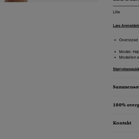
Lille
Læs Anmeldel
Oversized 
Model:
Høj
Modellen e
Størrelsesguid
Sammensæt
100% over
Kontakt