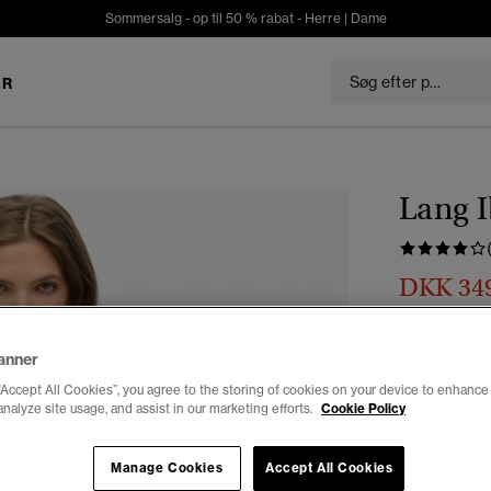
Sommersalg - op til 50 % rabat -
Herre
|
Dame
ER
Lang I
DKK 34
Du sparer 30%
Farve:
beetl
anner
“Accept All Cookies”, you agree to the storing of cookies on your device to enhance 
analyze site usage, and assist in our marketing efforts.
Cookie Policy
Vælg Størrel
Manage Cookies
Accept All Cookies