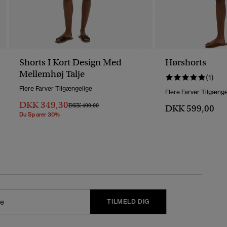
Shorts I Kort Design Med
Hørshorts
Mellemhøj Talje
(1)
Flere Farver Tilgængelige
Flere Farver Tilgænge
DKK 349,30
Pris Nedsat Fra
Til
DKK 499,00
DKK 599,00
Du Sparer 30%
TILMELD DIG