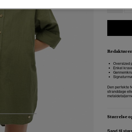
34
3
Redaktøre
Oversized p
Enkel krav
Gennemkna
Signaturmæ
Den perfekte fe
stranddage elle
metaldetaljerne
Størrelse 
4
5
6
Sand til stør