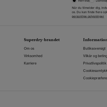
Herretøj
Dametø
Når du tilmelder dig, in
os. Du kan finde flere op
personlige oplysninger
Superdry-brandet
Informatio
Om os
Butiksoversigt
Virksomhed
Vilkår og betin
Karriere
Privatlivspolitik
Cookiesamtyk
Cookiepræfere