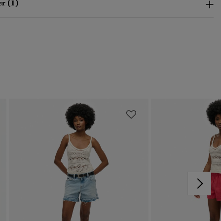
r (1)