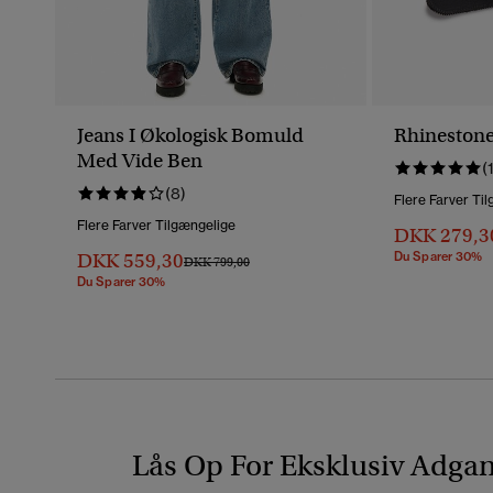
Jeans I Økologisk Bomuld
Rhinestone
Med Vide Ben
(
(8)
Flere Farver Ti
Flere Farver Tilgængelige
DKK 279,3
DKK 559,30
Du Sparer 30%
Pris Nedsat Fra
Til
DKK 799,00
Du Sparer 30%
Lås Op For Eksklusiv Adga