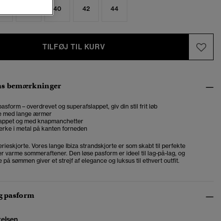
6
38
40
42
44
TILFØJ TIL KURV
ns bemærkninger
asform – overdrevet og superafslappet, giv din stil frit løb
e med lange ærmer
ppet og med knapmanchetter
rke i metal på kanten forneden
rieskjorte. Vores lange Ibiza strandskjorte er som skabt til perfekte
r varme sommeraftener. Den løse pasform er ideel til lag-på-lag, og
 på sømmen giver et strejf af elegance og luksus til ethvert outfit.
og pasform
relsen