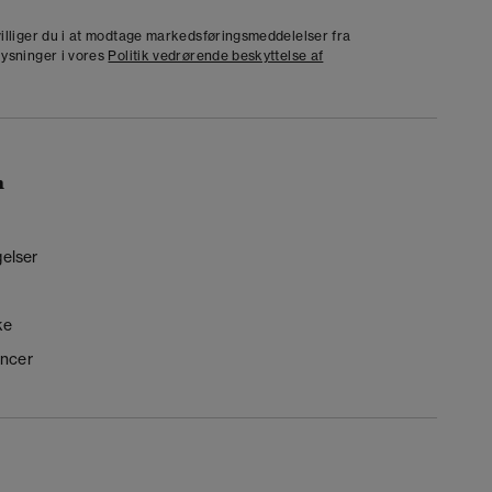
j
dvilliger du i at modtage markedsføringsmeddelelser fra
lysninger i vores
Politik vedrørende beskyttelse af
n
gelser
ke
ncer