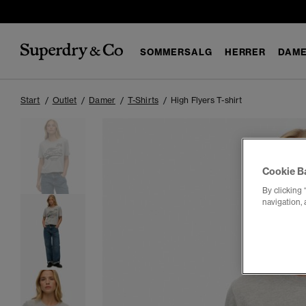
SOMMERSALG
HERRER
DAM
Start
Outlet
Damer
T-Shirts
High Flyers T-shirt
Cookie B
By clicking 
navigation, 