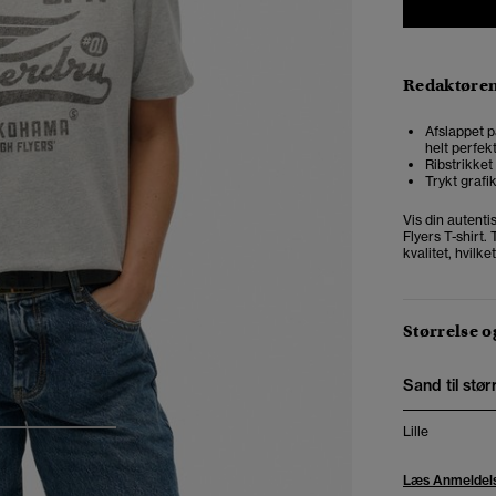
Redaktøre
Afslappet p
helt perfek
Ribstrikke
Trykt grafi
Vis din autent
Flyers T-shirt. 
kvalitet, hvilk
Størrelse 
Sand til stør
Lille
3
4
5
Læs Anmeldel