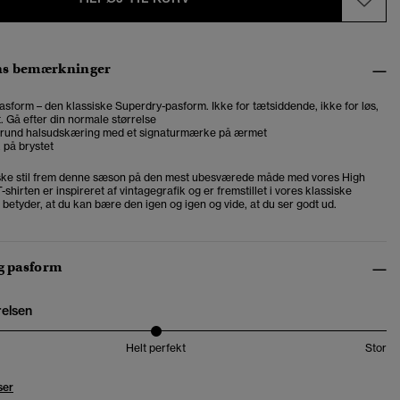
ns bemærkninger
asform – den klassiske Superdry-pasform. Ikke for tætsiddende, ikke for løs,
t. Gå efter din normale størrelse
t rund halsudskæring med et signaturmærke på ærmet
k på brystet
iske stil frem denne sæson på den mest ubesværede måde med vores High
T-shirten er inspireret af vintagegrafik og er fremstillet i vores klassiske
et betyder, at du kan bære den igen og igen og vide, at du ser godt ud.
og pasform
relsen
Helt perfekt
Stor
ser