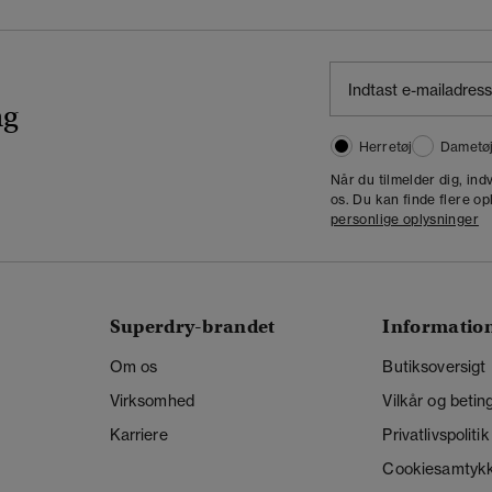
ng
Herretøj
Dametø
Når du tilmelder dig, in
os. Du kan finde flere op
personlige oplysninger
Superdry-brandet
Informatio
Om os
Butiksoversigt
Virksomhed
Vilkår og betin
Karriere
Privatlivspolitik
Cookiesamtyk