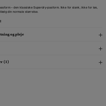
pasform – den klassiske Superdry-pasform. Ikke for slank, ikke for løs,
. Vælg din normale størrelse.
e
ning og pleje
r (1)