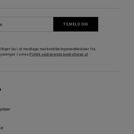
TILMELD DIG
j
dvilliger du i at modtage markedsføringsmeddelelser fra
lysninger i vores
Politik vedrørende beskyttelse af
n
gelser
ke