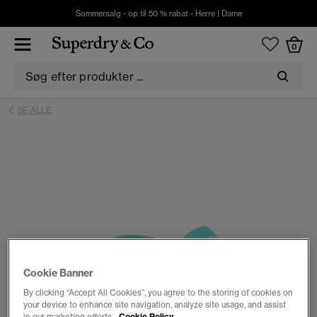
Sommersalg - op til 50 % rabat -
Herre
|
Dame
0
SE ALLE
Cookie Banner
By clicking “Accept All Cookies”, you agree to the storing of cookies on
your device to enhance site navigation, analyze site usage, and assist
in our marketing efforts.
Cookie Policy