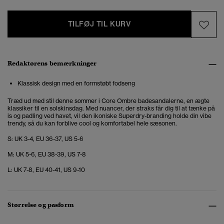
TILFØJ TIL KURV
Redaktørens bemærkninger
Klassisk design med en formstøbt fodseng
Træd ud med stil denne sommer i Core Ombre badesandalerne, en ægte
klassiker til en solskinsdag. Med nuancer, der straks får dig til at tænke på
is og padling ved havet, vil den ikoniske Superdry-branding holde din vibe
trendy, så du kan forblive cool og komfortabel hele sæsonen.
S: UK 3-4, EU 36-37, US 5-6
M: UK 5-6, EU 38-39, US 7-8
L: UK 7-8, EU 40-41, US 9-10
Størrelse og pasform