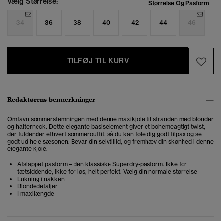
Vælg Størrelse:
Størrelse Og Pasform
34
36
38
40
42
44
46
TILFØJ TIL KURV
Redaktørens bemærkninger
Omfavn sommerstemningen med denne maxikjole til stranden med blonder
og halterneck. Dette elegante basiselement giver et bohemeagtigt twist,
der fuldender ethvert sommeroutfit, så du kan føle dig godt tilpas og se
godt ud hele sæsonen.
Bevar din selvtillid, og fremhæv din skønhed i denne
elegante kjole.
Afslappet pasform – den klassiske Superdry-pasform. Ikke for
tætsiddende, ikke for løs, helt perfekt. Vælg din normale størrelse
Lukning i nakken
Blondedetaljer
I maxilængde