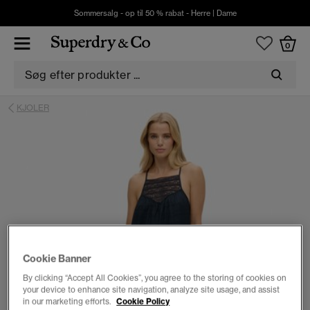
Sommersalg - op til 50 % rabat -
Herre
|
Dame
0
KJOLER
Cookie Banner
By clicking “Accept All Cookies”, you agree to the storing of cookies on
your device to enhance site navigation, analyze site usage, and assist
in our marketing efforts.
Cookie Policy