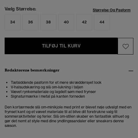
Vælg Størrelse:
Størrelse Og Pasform
34
36
38
40
42
44
TILFØJ TIL KURV
Redaktørens bemærkninger
Tætsiddende pasform for et mere skræddersyet look
V-halsudskæring og slå om-lukning i taljen
Vævet rynkemateriale og lagdelt søm med frynser
Signaturmærke i metal på kanten forneden
Den kortærmede slå om-minikjole med print er blevet nøje udvalgt med en
frynset kant og et vævet materiale til at blive dit foretrukne valg til
sommeraktiviteter og ferier. Slå om-stilen skaber en fantastisk silhuet og
gør det nemt at style med dine yndlingssandaler eller sneakers denne
sæson.