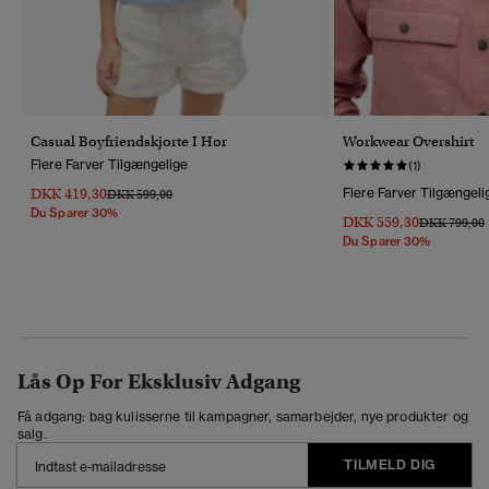
Casual Boyfriendskjorte I Hør
Workwear Overshirt
Flere Farver Tilgængelige
(1)
DKK 419,30
Flere Farver Tilgængeli
Pris Nedsat Fra
Til
DKK 599,00
Du Sparer 30%
DKK 559,30
Pris Nedsat 
T
DKK 799,00
Du Sparer 30%
Lås Op For Eksklusiv Adgang
Få adgang: bag kulisserne til kampagner, samarbejder, nye produkter og
salg.
TILMELD DIG