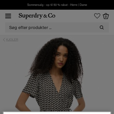
Sommersalg - op til 50 % rabat -
Herre
|
Dame
0
KJOLER