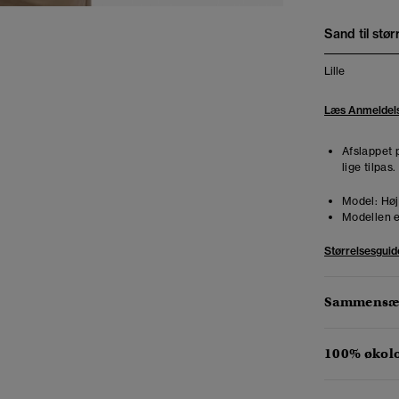
Sand til stør
Lille
Læs Anmeldel
Afslappet 
lige tilpas
Model:
Høj
Modellen e
Størrelsesguid
Sammensæt
100% økol