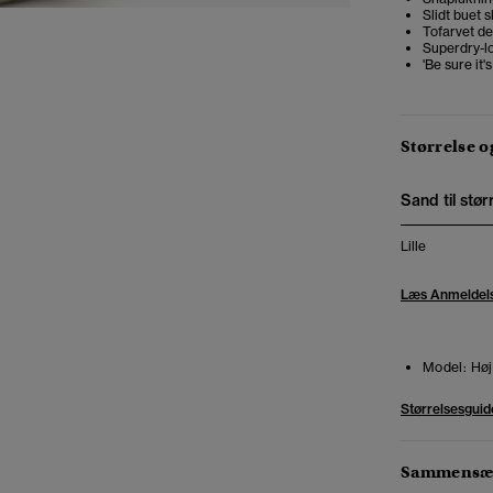
Slidt buet 
Tofarvet de
Superdry-l
'Be sure it'
Størrelse 
Sand til stør
Lille
Læs Anmeldel
Model:
Høj
Størrelsesguid
Sammensæt