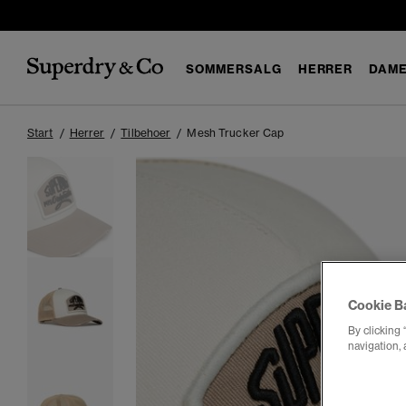
SOMMERSALG
HERRER
DAM
Start
Herrer
Tilbehoer
Mesh Trucker Cap
Cookie B
By clicking 
navigation, 