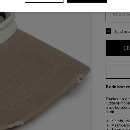
Indtast din e-m
Send mig 
GI
Redaktøre
Trucker-kaskett
nutidens modeti
præg betyder de
outfit.
3
4
Klassisk tr
Mesh-bagp
Snapluknin