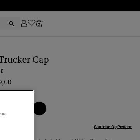
0
Trucker Cap
(1)
9,00
beige slub
site
se:
Størrelse Og Pasform