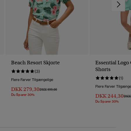
Beach Resort Skjorte
Essential Log
Shorts
(3)
(1)
Flere Farver Tilgængelige
Flere Farver Tilgænge
DKK 279,30
Pris Nedsat Fra
Til
DKK 399,00
Du Sparer 30%
DKK 244,30
Pris 
DKK 
Du Sparer 30%