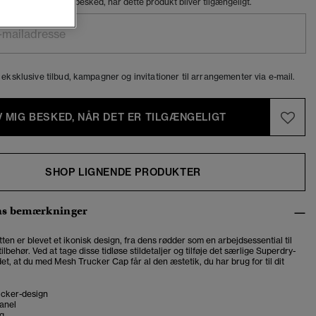
ailadresse for at få besked, når dette produkt bliver tilgængeligt.
eksklusive tilbud, kampagner og invitationer til arrangementer via e-mail.
V MIG BESKED, NÅR DET ER TILGÆNGELIGT
SHOP LIGNENDE PRODUKTER
ns bemærkninger
en er blevet et ikonisk design, fra dens rødder som en arbejdsessential til
lbehør. Ved at tage disse tidløse stildetaljer og tilføje det særlige Superdry-
t, at du med Mesh Trucker Cap får al den æstetik, du har brug for til dit
ucker-design
anel
g