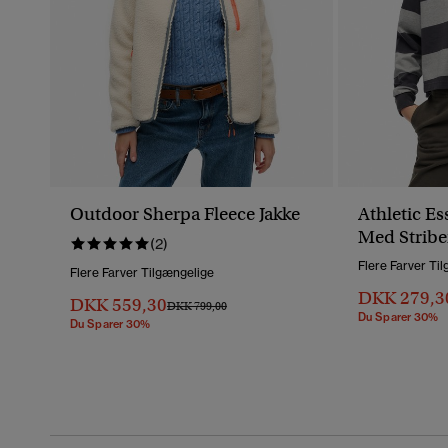
Outdoor Sherpa Fleece Jakke
Athletic E
Med Stribe
(2)
Flere Farver Ti
Flere Farver Tilgængelige
DKK 279,3
DKK 559,30
Pris Nedsat Fra
Til
DKK 799,00
Du Sparer 30%
Du Sparer 30%