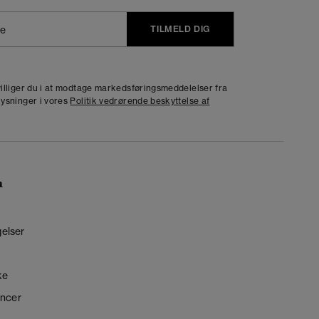
TILMELD DIG
j
dvilliger du i at modtage markedsføringsmeddelelser fra
lysninger i vores
Politik vedrørende beskyttelse af
n
gelser
ke
ncer