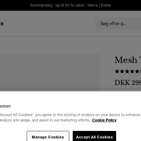
Sommersalg - op til 50 % rabat -
Herre
|
Dame
ER
Mesh 
DKK 29
Farve:
deep 
anner
“Accept All Cookies”, you agree to the storing of cookies on your device to enhance 
analyze site usage, and assist in our marketing efforts.
Cookie Policy
Vælg Størrel
Manage Cookies
Accept All Cookies