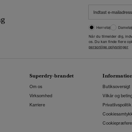
ng
Herretøj
Dametø
Når du tilmelder dig, in
os. Du kan finde flere op
personlige oplysninger
Superdry-brandet
Informatio
Om os
Butiksoversigt
Virksomhed
Vilkår og betin
Karriere
Privatlivspolitik
Cookiesamtyk
Cookiepræfere