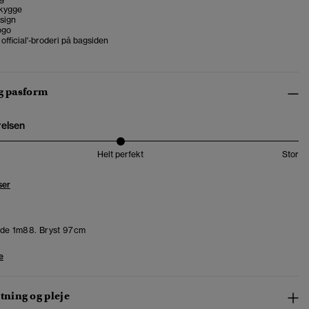
skygge
sign
ogo
s official'-broderi på bagsiden
og pasform
relsen
Helt perfekt
Stor
ser
de 1m88. Bryst 97cm
e
ning og pleje