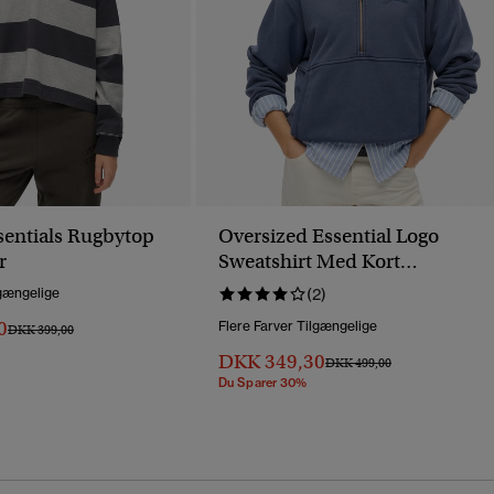
ssentials Rugbytop
Oversized Essential Logo
r
Sweatshirt Med Kort
Lynlåslukning
lgængelige
(2)
0
Flere Farver Tilgængelige
Pris Nedsat Fra
Til
DKK 399,00
DKK 349,30
Pris Nedsat Fra
Til
DKK 499,00
Du Sparer 30%