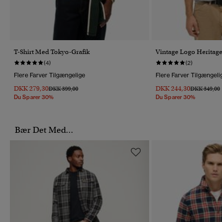
T-Shirt Med Tokyo-Grafik
Vintage Logo Heritage
(4)
(2)
Flere Farver Tilgængelige
Flere Farver Tilgængeli
DKK 279,30
DKK 244,30
Pris Nedsat Fra
Til
Pris Nedsat 
T
DKK 399,00
DKK 349,00
Du Sparer 30%
Du Sparer 30%
Bær Det Med...