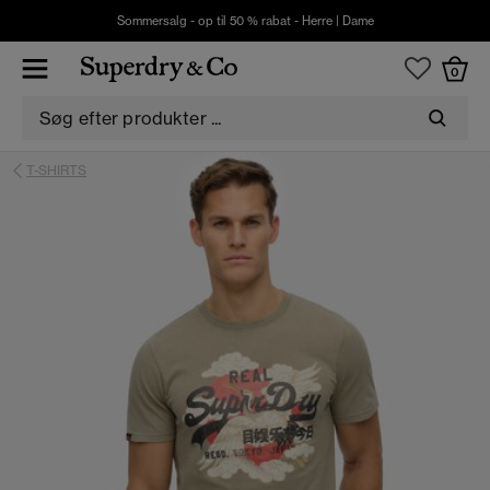
Sommersalg - op til 50 % rabat -
Herre
|
Dame
0
T-SHIRTS