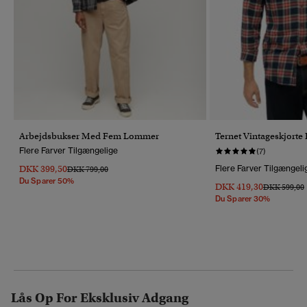
Arbejdsbukser Med Fem Lommer
Ternet Vintageskjorte
Flere Farver Tilgængelige
(7)
DKK 399,50
Flere Farver Tilgængeli
Pris Nedsat Fra
Til
DKK 799,00
Du Sparer 50%
DKK 419,30
Pris Nedsat 
T
DKK 599,00
Du Sparer 30%
Lås Op For Eksklusiv Adgang