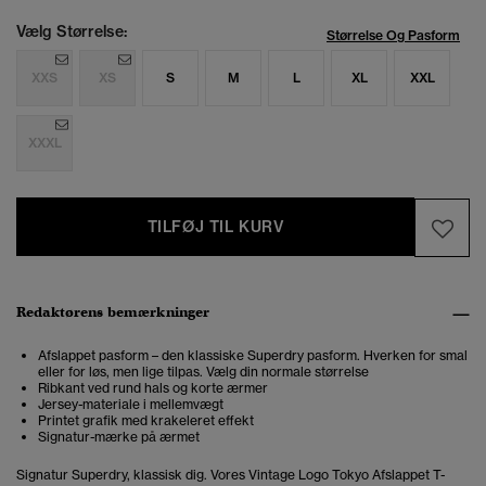
Vælg Størrelse:
Størrelse Og Pasform
XXS
XS
S
M
L
XL
XXL
XXXL
TILFØJ TIL KURV
Redaktørens bemærkninger
Afslappet pasform – den klassiske Superdry pasform. Hverken for smal
eller for løs, men lige tilpas. Vælg din normale størrelse
Ribkant ved rund hals og korte ærmer
Jersey-materiale i mellemvægt
Printet grafik med krakeleret effekt
Signatur-mærke på ærmet
Signatur Superdry, klassisk dig. Vores Vintage Logo Tokyo Afslappet T-