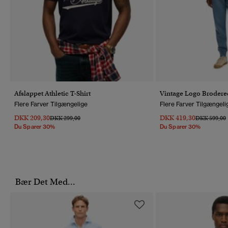
Afslappet Athletic T-Shirt
Vintage Logo Brodere
Flere Farver Tilgængelige
Flere Farver Tilgængeli
DKK 209,30
DKK 419,30
Pris Nedsat Fra
Til
Pris Nedsat 
T
DKK 299,00
DKK 599,00
Du Sparer 30%
Du Sparer 30%
Bær Det Med...