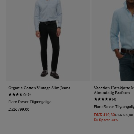
Organic Cotton Vintage Slim Jeans
Vacation Hørskjorte 
Almindelig Pasform
(9)
(4)
Flere Farver Tilgængelige
Flere Farver Tilgængeli
DKK 799,00
DKK 419,30
Pris Nedsat 
T
DKK 599,00
Du Sparer 30%