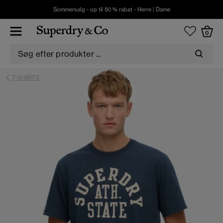
Sommersalg - op til 50 % rabat -
Herre
|
Dame
0
T-SHIRTS