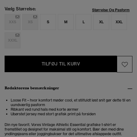
Vælg Størrelse:
Størrelse Og Pasform
XXS
XS
S
M
L
XL
XXL
XXXL
TILFØJ TIL KURV
Redaktørens bemærkninger
Loose Fit – hvor komfort møder cool, et stilfuldt løst snit gør dette til en
uundværlig pasform
Ribkant ved rund hals med korte ærmer
Ubørstet jersey med stort grafisk print på forsiden
Din nye favorit. Vores Vintage Athletic Essential grafiske t-shirt er
fremstillet og designet for maksimal stil og komfort. Bær den med dine
yndlingsjeans eller joggingbukser for det ultimative afslappede outfit.