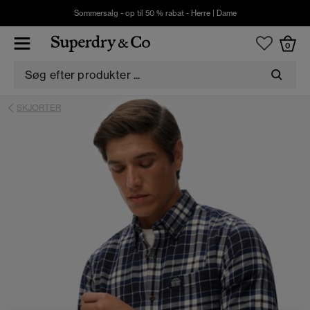
Sommersalg - op til 50 % rabat -
Herre
|
Dame
0
SKJORTER