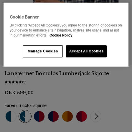
Cookie Banner
By clicking “Accept All Cookies”, you agree to the storing of cookies on
your device to enhance site navigation, analyze site usage, and assist
in our marketing efforts.
Cookie Policy
1
2
3
4
5
6
Manage Cookies
Accept All Cookies
Langærmet Bomulds Lumberjack Skjorte
(1)
DKK 599,00
Farve:
Tricolor stjerne
valgt