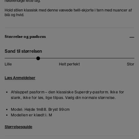
nødvendige lette lag.
Hold stilen klassisk med denne vævede twill-skjorte i tern med nuancer af
blå og hvid.
Størrelse og pasform
Sand til størrelsen
Lille
Helt perfekt
Stor
Læs Anmeldelser
Afslappet pasform – den klassiske Superdry-pasform. Ikke for
slank, ikke for løs, lige tilpas. Vælg din normale størrelse.
Model:
Højde 1m88. Bryst 99cm
Modellen er klædt i:
M
Størrelsesguide