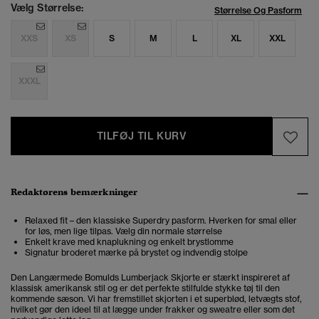
Vælg Størrelse:
Størrelse Og Pasform
XXS
XS
S
M
L
XL
XXL
XXXL
TILFØJ TIL KURV
Redaktørens bemærkninger
Relaxed fit – den klassiske Superdry pasform. Hverken for smal eller
for løs, men lige tilpas. Vælg din normale størrelse
Enkelt krave med knaplukning og enkelt brystlomme
Signatur broderet mærke på brystet og indvendig stolpe
Den Langærmede Bomulds Lumberjack Skjorte er stærkt inspireret af
klassisk amerikansk stil og er det perfekte stilfulde stykke tøj til den
kommende sæson. Vi har fremstillet skjorten i et superblød, letvægts stof,
hvilket gør den ideel til at lægge under frakker og sweatre eller som det