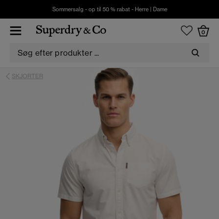
Sommersalg - op til 50 % rabat -
Herre
|
Dame
0
SKJORTER