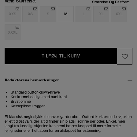
Vælg Størrelse:
Størrelse Og Pasform
XXS
XS
S
M
L
XL
XXL
XXXL
TILFØJ TIL KURV
Redaktørens bemærkninger
Standard button-down-krave
Kortærmet design med buet kant
Brystlomme
Kasseplissé i ryggen
Et klassisk nøglestykke i enhver garderobe – Oxford-kortærmede skjorten
er et tidløst valg, der altid finder sin plads i solrige perioder. Enkel, men
langt fra kedelig: skjorten kan nemt bæres knappet til mere formelle
lejligheder eller helt åben for en afslappet feriestemning.