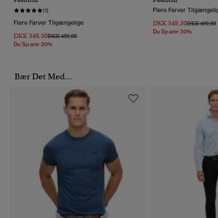
Flere Farver Tilgængeli
(1)
Flere Farver Tilgængelige
DKK 349,30
Pris Nedsat 
T
DKK 499,00
Du Sparer 30%
DKK 349,30
Pris Nedsat Fra
Til
DKK 499,00
Du Sparer 30%
Bær Det Med...