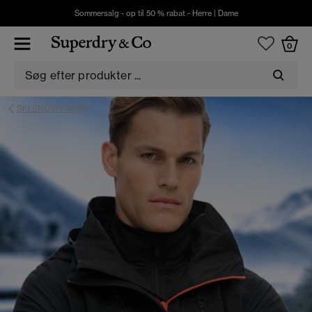
Sommersalg - op til 50 % rabat -
Herre
|
Dame
0
SKI SNOWBOARD