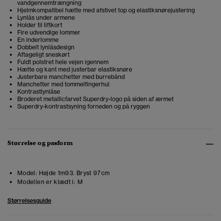
vandgennemtrængning
Hjelmkompatibel hætte med afstivet top og elastiksnørejustering
Lynlås under armene
Holder til liftkort
Fire udvendige lommer
En inderlomme
Dobbelt lynlåsdesign
Aftageligt sneskørt
Fuldt polstret hele vejen igennem
Hætte og kant med justerbar elastiksnøre
Justerbare manchetter med burrebånd
Manchetter med tommelfingerhul
Kontrastlynlåse
Broderet metallicfarvet Superdry-logo på siden af ærmet
Superdry-kontrastsyning forneden og på ryggen
Størrelse og pasform
Model:
Højde 1m93. Bryst 97cm
Modellen er klædt i:
M
Størrelsesguide