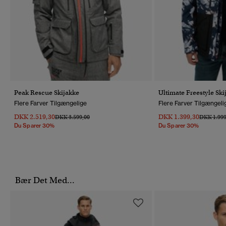
Peak Rescue Skijakke
Ultimate Freestyle Ski
Flere Farver Tilgængelige
Flere Farver Tilgængeli
DKK 2.519,30
DKK 1.399,30
Pris Nedsat Fra
Til
Pris Nedsa
DKK 3.599,00
DKK 1.999
Du Sparer 30%
Du Sparer 30%
Bær Det Med...