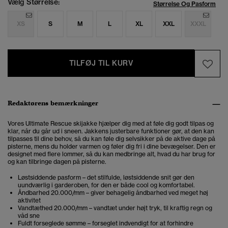
Vælg Størrelse:
Størrelse Og Pasform
XS
S
M
L
XL
XXL
XXXL
TILFØJ TIL KURV
Redaktørens bemærkninger
Vores Ultimate Rescue skijakke hjælper dig med at føle dig godt tilpas og
klar, når du går ud i sneen. Jakkens justerbare funktioner gør, at den kan
tilpasses til dine behov, så du kan føle dig selvsikker på de aktive dage på
pisterne, mens du holder varmen og føler dig fri i dine bevægelser. Den er
designet med flere lommer, så du kan medbringe alt, hvad du har brug for
og kan tilbringe dagen på pisterne.
Løstsiddende pasform – det stilfulde, løstsiddende snit gør den
uundværlig i garderoben, for den er både cool og komfortabel.
Åndbarhed 20.000/mm – giver behagelig åndbarhed ved meget høj
aktivitet
Vandtæthed 20.000/mm – vandtæt under højt tryk, til kraftig regn og
våd sne
Fuldt forseglede sømme – forseglet indvendigt for at forhindre