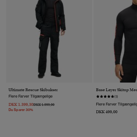
Ultimate Rescue Skibukser
Base Layer Skitop Med
Flere Farver Tilgængelige
(1)
DKK 1.399,30
Flere Farver Tilgængeli
Pris Nedsat Fra
Til
DKK 1.999,00
Du Sparer 30%
DKK 499,00