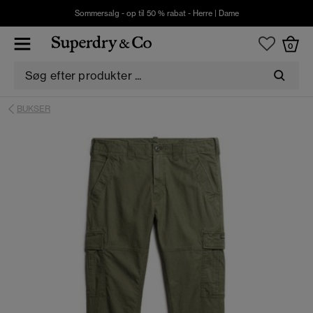
Sommersalg - op til 50 % rabat -
Herre
|
Dame
0
BUKSER