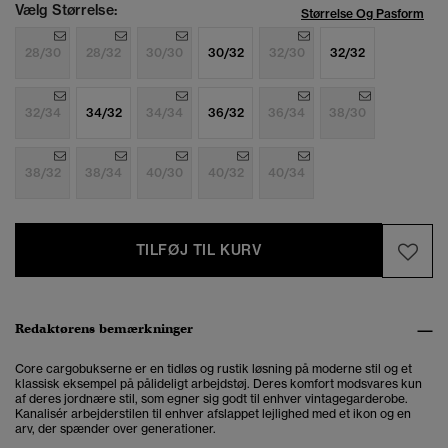
Vælg Størrelse:
Størrelse Og Pasform
28/30
28/32
30/30
30/32
32/30
32/32
32/34
34/32
34/34
36/32
36/34
38/30
38/32
38/34
40/30
40/32
40/34
TILFØJ TIL KURV
Redaktørens bemærkninger
Core cargobukserne er en tidløs og rustik løsning på moderne stil og et
klassisk eksempel på pålideligt arbejdstøj. Deres komfort modsvares kun
af deres jordnære stil, som egner sig godt til enhver vintagegarderobe.
Kanalisér arbejderstilen til enhver afslappet lejlighed med et ikon og en
arv, der spænder over generationer.