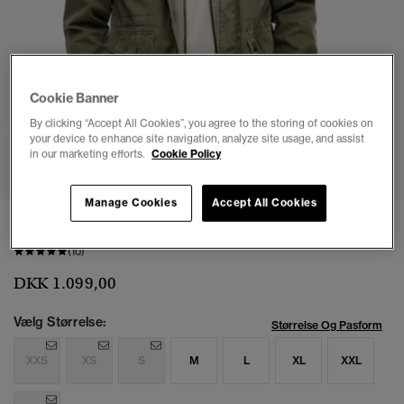
Cookie Banner
By clicking “Accept All Cookies”, you agree to the storing of cookies on
your device to enhance site navigation, analyze site usage, and assist
1
2
3
4
5
6
in our marketing efforts.
Cookie Policy
Manage Cookies
Accept All Cookies
Rookie Field jakke med hætte
(10)
DKK 1.099,00
Vælg Størrelse:
Størrelse Og Pasform
XXS
XS
S
M
L
XL
XXL