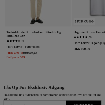
3 FOR KR.499
Tætsiddende Chinobukser I Stretch Og
Organic Cotton Essent
Smallere Ben
(56)
(2)
Flere Farver Tilgængeli
Flere Farver Tilgængelige
DKK 199,00
DKK 489,30
Pris Nedsat Fra
Til
DKK 699,00
Du Sparer 30%
Lås Op For Eksklusiv Adgang
Få adgang: bag kulisserne til kampagner, samarbejder, nye produkter og
salg.