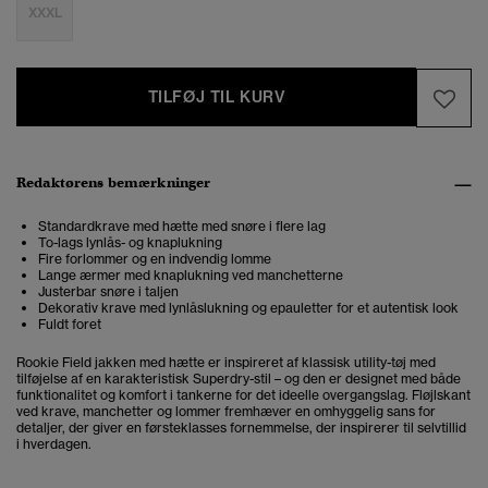
XXXL
TILFØJ TIL KURV
Redaktørens bemærkninger
Standardkrave med hætte med snøre i flere lag
To-lags lynlås- og knaplukning
Fire forlommer og en indvendig lomme
Lange ærmer med knaplukning ved manchetterne
Justerbar snøre i taljen
Dekorativ krave med lynlåslukning og epauletter for et autentisk look
Fuldt foret
Rookie Field jakken med hætte er inspireret af klassisk utility-tøj med
tilføjelse af en karakteristisk Superdry-stil – og den er designet med både
funktionalitet og komfort i tankerne for det ideelle overgangslag. Fløjlskant
ved krave, manchetter og lommer fremhæver en omhyggelig sans for
detaljer, der giver en førsteklasses fornemmelse, der inspirerer til selvtillid
i hverdagen.