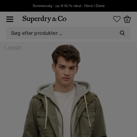
Sommersalg - op til 50 % rabat -
Herre
|
Dame
0
JAKKER