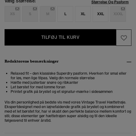
Vælg Størrelse:
Størrelse Og Pasform
XS
S
M
L
XL
XXL
XXXL
TILFØJ TIL KURV
Redaktørens bemærkninger
Relaxed fit – den klassiske Superdry pasform. Hverken for smal eller
for løs, men lige tilpas. Vælg din normale størrelse
Hætte med justerbar snøre og ribkanter
Let børstet for med lomme foran
Printet grafik på brystet og et signatur-mærke i sidesømmen
Vis din personlighed på bedste vis med vores Vintage Travel Hættetrøje.
Ekspertdesignet med en iøjnefaldende grafik på brystet og kombineret
med et let børstet for, har vi skabt den perfekte balance mellem komfort og
stil; disse elementer gør hættetrøjen super alsidig og til den ideelle
følgesvend til enhver årstid.