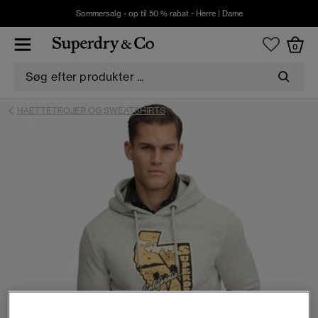
Sommersalg - op til 50 % rabat -
Herre
|
Dame
0
HAETTETROJER OG SWEATSHIRTS