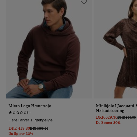
Micro Logo Hættetrøje
Minikjole I Jacquard-
Halsudskæring
(1)
DKK 629,30
Pris Nedsat 
T
DKK 899,00
Flere Farver Tilgængelige
Du Sparer 30%
DKK 419,30
Pris Nedsat Fra
Til
DKK 599,00
Du Sparer 30%