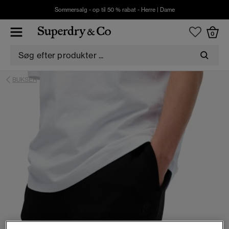
Sommersalg - op til 50 % rabat -
Herre
|
Dame
0
BUKSER