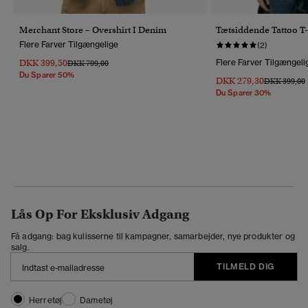
Merchant Store – Overshirt I Denim
Tætsiddende Tattoo T
Flere Farver Tilgængelige
(2)
DKK 399,50
Flere Farver Tilgængeli
Pris Nedsat Fra
Til
DKK 799,00
Du Sparer 50%
DKK 279,30
Pris Nedsat 
T
DKK 399,00
Du Sparer 30%
Lås Op For Eksklusiv Adgang
Få adgang: bag kulisserne til kampagner, samarbejder, nye produkter og
salg.
TILMELD DIG
Herretøj
Dametøj