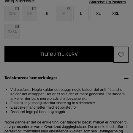
Vælg Størrelse:
Størrelse Og Pasform
XXS
XS
S
M
L
XL
XXL
XXXL
TILFØJ TIL KURV
Redaktørens bemærkninger
Vid pasform. Nogle kalder det baggy, nogle kalder det anti-fit, andre
kalder det afslappet. Det er et snit, der er mere generøst. Fra sæde til
ankel er der bare mere plads til at bevæge sig.
Elastisk talje med justerbar snøre og to sidelommer
Elastiske manchetter med let børstet for
Broderet logo på benet og bagpå
Nogle gange er det de enkle ting, der fungerer bedst, hvilket er grunden til,
at vi præsenterer vores Oversized Joggingbukser. De er enkelhed udført til
perfektion; fremstillet med enestående kvalitet, som ses i syningerne og