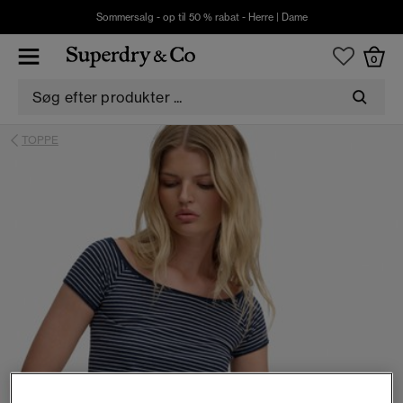
Sommersalg - op til 50 % rabat -
Herre
|
Dame
0
TOPPE