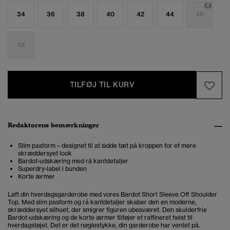
34
36
38
40
42
44
46
48
TILFØJ TIL KURV
Redaktørens bemærkninger
Slim pasform – designet til at sidde tæt på kroppen for et mere
skræddersyet look
Bardot-udskæring med rå kantdetaljer
Superdry-label i bunden
Korte ærmer
Løft din hverdagsgarderobe med vores Bardot Short Sleeve Off Shoulder
Top. Med slim pasform og rå kantdetaljer skaber den en moderne,
skræddersyet silhuet, der smigrer figuren ubesværet. Den skulderfrie
Bardot-udskæring og de korte ærmer tilføjer et raffineret twist til
hverdagstøjet. Det er det nøglestykke, din garderobe har ventet på.