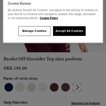
Cookie Banner
By clicking “Accept All Cookies”, you agree to the storing of cookies on
your device to enhance site navigation, analyze site usage, and assist
in our marketing efforts.
Cookie Policy
Manage Cookies
Accept All Cookies
1
2
3
4
5
6
7
Bardot Off-Shoulder Top slim pasform
DKK 199,00
Farve:
off white stripe
valgt
Vælg Størrelse:
Størrelse Og Pasform