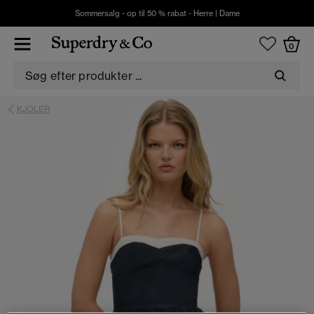
Sommersalg - op til 50 % rabat -
Herre
|
Dame
0
KJOLER