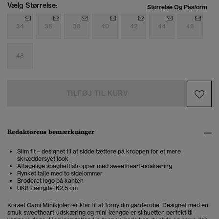
Vælg Størrelse:
Størrelse Og Pasform
34
36
38
40
42
44
46
48
TILFØJ TIL KURV
Redaktørens bemærkninger
Slim fit – designet til at sidde tættere på kroppen for et mere
skræddersyet look
Aftagelige spaghettistropper med sweetheart-udskæring
Rynket talje med to sidelommer
Broderet logo på kanten
UK8 Længde: 62,5 cm
Korset Cami Minikjolen er klar til at forny din garderobe. Designet med en
smuk sweetheart-udskæring og mini-længde er silhuetten perfekt til