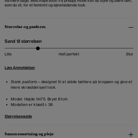
varmere dage. Med inspiration fra preppy mode kan du style og bære den,
som du vil, for et feminint og iøjnefaldende look.
Størrelse og pasform
Sand til størrelsen
Lille
Helt perfekt
Stor
Læs Anmeldelser
Slank pasform – designet til at sidde tættere på kroppen og give et
mere skræddersyet look.
Model:
Højde 1m75. Bryst 81cm
Modellen er klædt i:
36
Størrelsesguide
Sammensætning og pleje