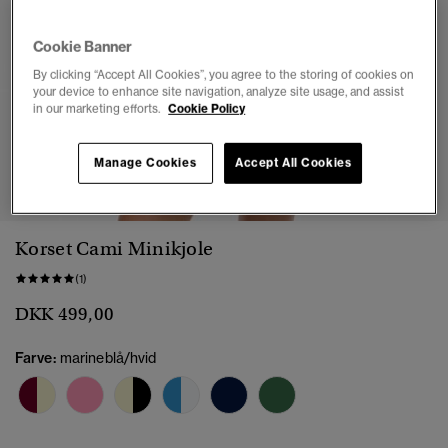
Cookie Banner
By clicking “Accept All Cookies”, you agree to the storing of cookies on
your device to enhance site navigation, analyze site usage, and assist
in our marketing efforts.
Cookie Policy
1
2
3
4
5
Manage Cookies
Accept All Cookies
Korset Cami Minikjole
(1)
DKK 499,00
Farve:
marineblå/hvid