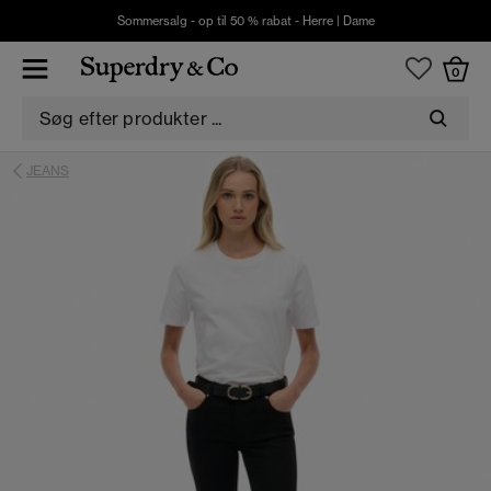
Sommersalg - op til 50 % rabat -
Herre
|
Dame
0
JEANS