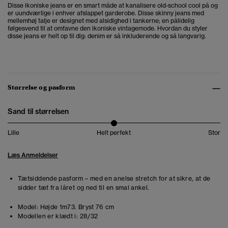
Disse ikoniske jeans er en smart måde at kanalisere old-school cool på og
er uundværlige i enhver afslappet garderobe. Disse skinny jeans med
mellemhøj talje er designet med alsidighed i tankerne; en pålidelig
følgesvend til at omfavne den ikoniske vintagemode. Hvordan du styler
disse jeans er helt op til dig: denim er så inkluderende og så langvarig.
Størrelse og pasform
Sand til størrelsen
Lille
Helt perfekt
Stor
Læs Anmeldelser
Tætsiddende pasform – med en anelse stretch for at sikre, at de
sidder tæt fra låret og ned til en smal ankel.
Model:
Højde 1m73. Bryst 76 cm
Modellen er klædt i:
28/32