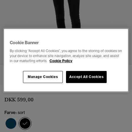
Cookie Banner
1
2
3
4
5
6
7
By clicking “Accept All Cookies”, you agree to the storing of cookies on
your device to enhance site navigation, analyze site usage, and assist
in our marketing efforts.
Cookie Policy
Skinny jeans i økologisk bomuld med
Manage Cookies
Accept All Cookies
mellemhøj talje
(2)
DKK 599,00
Farve:
sort
valgt