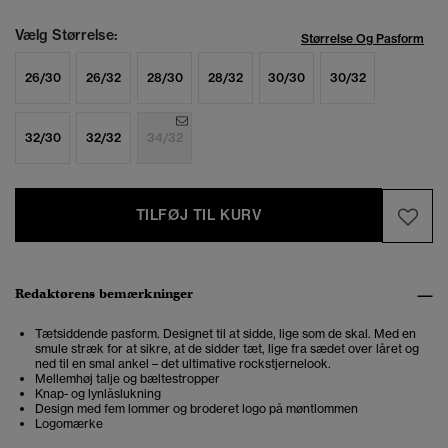
Vælg Størrelse:
Størrelse Og Pasform
26/30
26/32
28/30
28/32
30/30
30/32
32/30
32/32
34/32
TILFØJ TIL KURV
Redaktørens bemærkninger
Tætsiddende pasform. Designet til at sidde, lige som de skal. Med en
smule stræk for at sikre, at de sidder tæt, lige fra sædet over låret og
ned til en smal ankel – det ultimative rockstjernelook.
Mellemhøj talje og bæltestropper
Knap- og lynlåslukning
Design med fem lommer og broderet logo på møntlommen
Logomærke