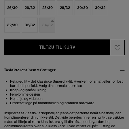
26/30
26/32
28/30
28/32
30/30
30/32
32/30
32/32
34/32
TILFØJ TIL KURV
Redaktørens bemærkninger
Relaxed fit – det klassiske Superdry-fit. Hverken for smalt eller for løst,
bare helt perfekt. Vælg din normale størrelse
Knap- og lynlåslukning
Fem-lomme design
Høj talje og vide ben
Broderet logo på møntlommen og branded hardware
Inspireret af klassisk arbejdstøj er jeans det perfekte helårs-basistøj, der
komplimenterer din unikke stil. Det vide ben-design er en hurtig, selvsikker
måde at tilføje et retro klassisk præg til din afslappede garderobe,
denimklassikeren over alle klassikere. Hvad venter du på?... Bring de