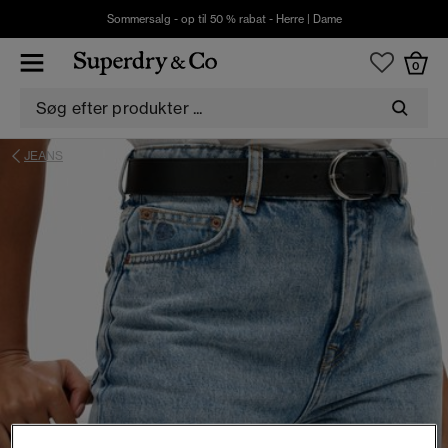
Sommersalg - op til 50 % rabat -
Herre
|
Dame
0
JEANS