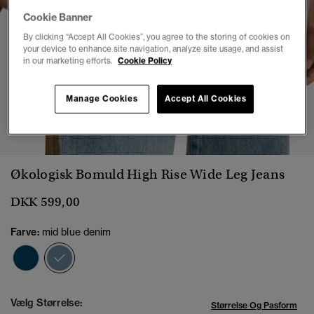
Cookie Banner
By clicking “Accept All Cookies”, you agree to the storing of cookies on
your device to enhance site navigation, analyze site usage, and assist
in our marketing efforts.
Cookie Policy
Manage Cookies
Accept All Cookies
1
2
3
4
5
6
Økologisk Bomuld High Rise Wide Leg Jeans
DKK 599,00
Farve:
mid blue denim
valgt
Vælg Størrelse:
Størrelse Og Pasform