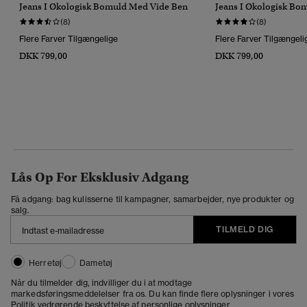
Jeans I Økologisk Bomuld Med Vide Ben
Jeans I Økologisk Bo
(8)
(8)
Flere Farver Tilgængelige
Flere Farver Tilgængeli
DKK 799,00
DKK 799,00
Lås Op For Eksklusiv Adgang
Få adgang: bag kulisserne til kampagner, samarbejder, nye produkter og
salg.
TILMELD DIG
Herretøj
Dametøj
Når du tilmelder dig, indvilliger du i at modtage
markedsføringsmeddelelser fra os. Du kan finde flere oplysninger i vores
Politik vedrørende beskyttelse af personlige oplysninger