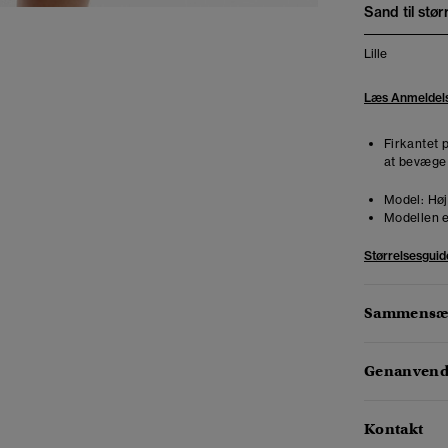
Sand til stør
Lille
Læs Anmeldel
Firkantet p
at bevæge 
Model:
Høj
Modellen e
Størrelsesguid
Sammensæt
Genanvendt
Kontakt