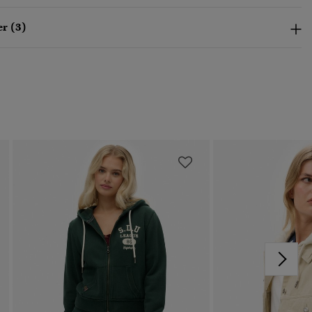
r (3)