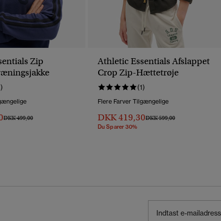
sentials Zip
Athletic Essentials Afslappet
ræningsjakke
Crop Zip-Hættetrøje
1)
(1)
lgængelige
Flere Farver Tilgængelige
0
DKK 419,30
Pris Nedsat Fra
Til
Pris Nedsat Fra
Til
DKK 499,00
DKK 599,00
Du Sparer 30%