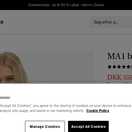
Sommersalg - op til 50 % rabat -
Herre
|
Dame
ER
MA1 b
DKK 55
Du sparer 30%
Farve:
dusty
anner
“Accept All Cookies”, you agree to the storing of cookies on your device to enhance 
analyze site usage, and assist in our marketing efforts.
Cookie Policy
Vælg Størrel
Manage Cookies
Accept All Cookies