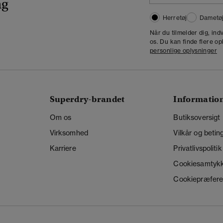
ng
Herretøj
Dametø
Når du tilmelder dig, in
os. Du kan finde flere op
personlige oplysninger
Superdry-brandet
Informatio
Om os
Butiksoversigt
Virksomhed
Vilkår og betin
Karriere
Privatlivspolitik
Cookiesamtyk
Cookiepræfere