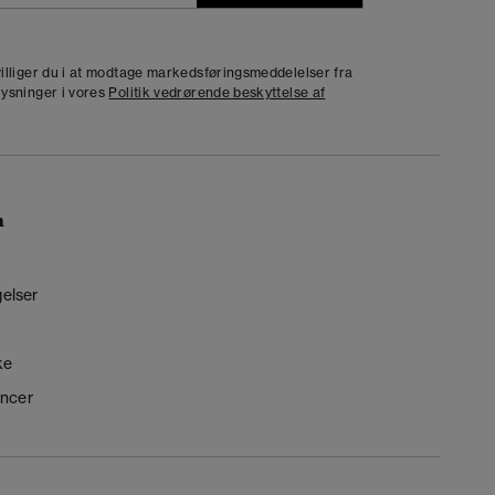
j
dvilliger du i at modtage markedsføringsmeddelelser fra
lysninger i vores
Politik vedrørende beskyttelse af
n
gelser
ke
ncer