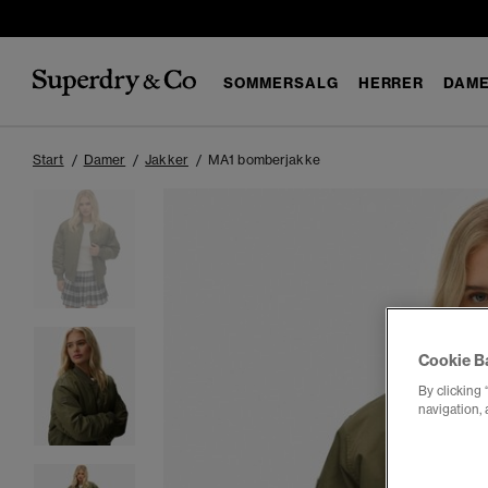
SOMMERSALG
HERRER
DAM
Start
Damer
Jakker
MA1 bomberjakke
Cookie B
By clicking 
navigation, 