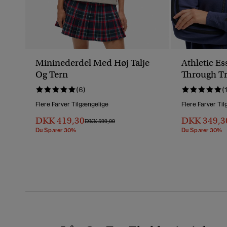
Mininederdel Med Høj Talje
Athletic Es
Og Tern
Through T
(6)
(
Flere Farver Tilgængelige
Flere Farver Ti
DKK 419,30
DKK 349,3
Pris Nedsat Fra
Til
DKK 599,00
Du Sparer 30%
Du Sparer 30%