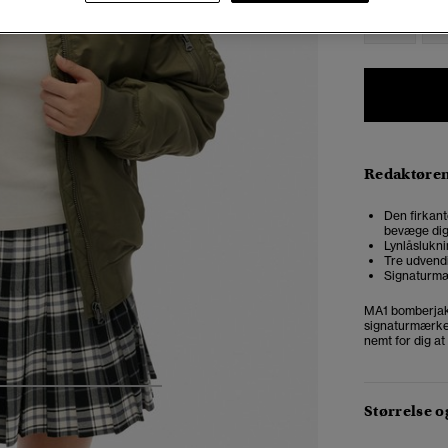
34
3
Redaktøre
Den firkant
bevæge di
Lynlåslukni
Tre udvend
Signaturm
MA1 bomberjakke
signaturmærke 
nemt for dig at
5
6
7
8
Størrelse 