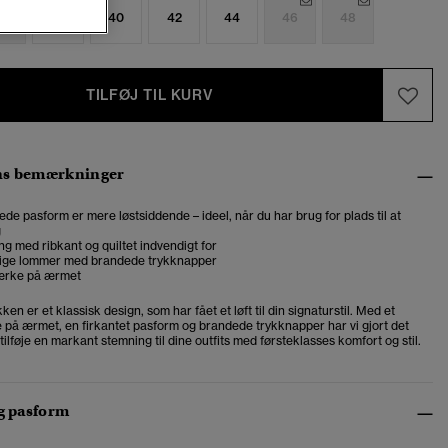
6
38
40
42
44
46
48
TILFØJ TIL KURV
ns bemærkninger
ede pasform er mere løstsiddende – ideel, når du har brug for plads til at
g
ng med ribkant og quiltet indvendigt for
ige lommer med brandede trykknapper
ærke på ærmet
n er et klassisk design, som har fået et løft til din signaturstil. Med et
på ærmet, en firkantet pasform og brandede trykknapper har vi gjort det
 tilføje en markant stemning til dine outfits med førsteklasses komfort og stil.
og pasform