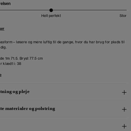
relsen
Helt perfekt
Stor
ser
asform – løsere og mere luftig til de gange, hvor du har brug for plads til
dig.
de 1m 71.5. Bryst 77.5 cm
r klædt i:
38
e
ning og pleje
e materialer og polstring