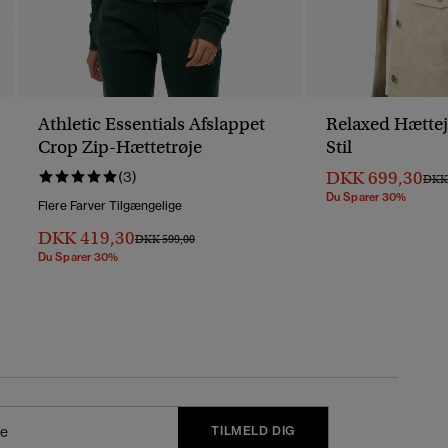
Athletic Essentials Afslappet
Relaxed Hættej
Crop Zip-Hættetrøje
Stil
DKK 699,30
(3)
Pris 
DKK 
Du Sparer 30%
Flere Farver Tilgængelige
DKK 419,30
Pris Nedsat Fra
Til
DKK 599,00
Du Sparer 30%
TILMELD DIG