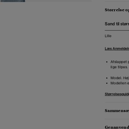
Størrelse 
Sand til stør
Lille
Læs Anmeldel
Afslappet 
lige tilpas
Model:
Høj
Modellen e
Størrelsesguid
Sammensæt
Genanvendt