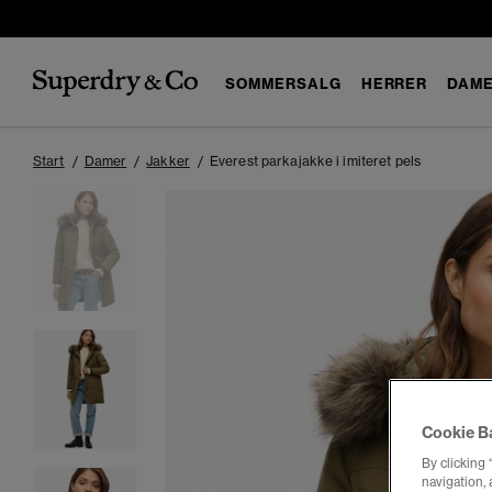
SOMMERSALG
HERRER
DAM
Start
Damer
Jakker
Everest parkajakke i imiteret pels
Cookie B
By clicking 
navigation, 