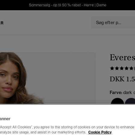
Sommersalg - op til 50 % rabat -
Herre
|
Dame
ER
Everes
DKK 1.5
Farve:
dark o
anner
Vælg Størrel
“Accept All Cookies”, you agree to the storing of cookies on your device to enhance 
analyze site usage, and assist in our marketing efforts.
Cookie Policy
34
3