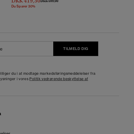
DKK 419,30
Pris Nedsat Fra
Til
DKK 599,00
Du Sparer 30%
TILMELD DIG
j
dvilliger du i at modtage markedsføringsmeddelelser fra
lysninger i vores
Politik vedrørende beskyttelse af
n
gelser