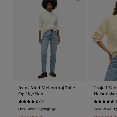
Jeans Med Mellemhøj Talje
Trøje I Ka
Og Lige Ben
Halsudskæ
(2)
(
Flere Farver Tilgængelige
Flere Farver Ti