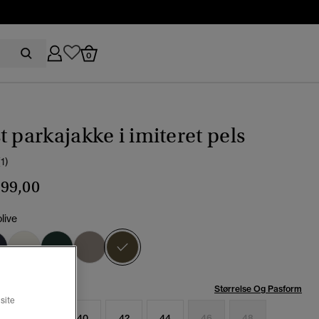
0
t parkajakke i imiteret pels
(1)
99,00
live
valgt
se:
Størrelse Og Pasform
site
6
38
40
42
44
46
48