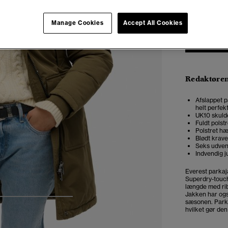
Manage Cookies
Accept All Cookies
Redaktøre
Afslappet p
helt perfek
UK10 skulde
Fuldt polst
Polstret hæ
Blødt krave
Seks udven
Indvendig ju
Everest parkaj
Superdry-touch
længde med rib
Jakken har også
4
5
6
7
sæsonen. Parka
hvilket gør den t