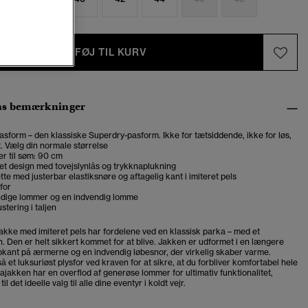
TILFØJ TIL KURV
ns bemærkninger
asform – den klassiske Superdry-pasform. Ikke for tætsiddende, ikke for løs,
t. Vælg din normale størrelse
r til søm: 90 cm
ret design med tovejslynlås og trykknaplukning
tte med justerbar elastiksnøre og aftagelig kant i imiteret pels
for
dige lommer og en indvendig lomme
stering i taljen
akke med imiteret pels har fordelene ved en klassisk parka – med et
. Den er helt sikkert kommet for at blive. Jakken er udformet i en længere
kant på ærmerne og en indvendig løbesnor, der virkelig skaber varme.
 et luksuriøst plysfor ved kraven for at sikre, at du forbliver komfortabel hele
jakken har en overflod af generøse lommer for ultimativ funktionalitet,
il det ideelle valg til alle dine eventyr i koldt vejr.