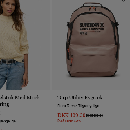
belstrik Med Mock-
Tarp Utility Rygsæk
ring
Flere Farver Tilgængelige
1)
DKK 489,30
Pris Nedsat Fra
Til
DKK 699,00
Du Sparer 30%
lgængelige