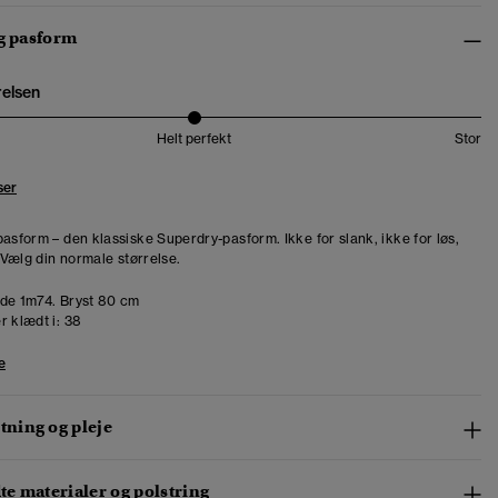
og pasform
relsen
Helt perfekt
Stor
ser
pasform – den klassiske Superdry-pasform. Ikke for slank, ikke for løs,
. Vælg din normale størrelse.
de 1m74. Bryst 80 cm
r klædt i:
38
e
ning og pleje
e materialer og polstring