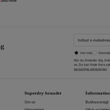
0
Pris Nedsat Fra
Til
DKK 799,00
ng
Herretøj
Dametø
Når du tilmelder dig, in
os. Du kan finde flere op
personlige oplysninger
Superdry-brandet
Informatio
Om os
Butiksoversigt
Virksomhed
Vilkår og betin