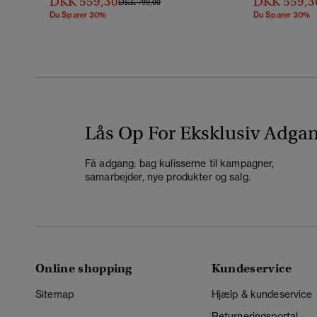
DKK 559,30
DKK 559,3
Pris Nedsat Fra
Til
DKK 799,00
Du Sparer 30%
Du Sparer 30%
Lås Op For Eksklusiv Adga
Få adgang: bag kulisserne til kampagner,
samarbejder, nye produkter og salg.
Online shopping
Kundeservice
Sitemap
Hjælp & kundeservice
Returneringsportal