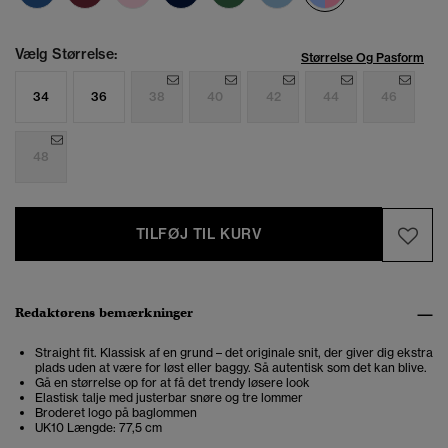
Vælg Størrelse:
Størrelse Og Pasform
34
36
38
40
42
44
46
48
TILFØJ TIL KURV
Redaktørens bemærkninger
Straight fit. Klassisk af en grund – det originale snit, der giver dig ekstra
plads uden at være for løst eller baggy. Så autentisk som det kan blive.
Gå en størrelse op for at få det trendy løsere look
Elastisk talje med justerbar snøre og tre lommer
Broderet logo på baglommen
UK10 Længde: 77,5 cm