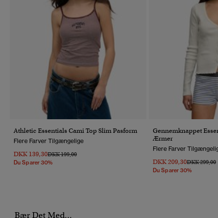
Athletic Essentials Cami Top Slim Pasform
Gennemknappet Essen
Ærmer
Flere Farver Tilgængelige
Flere Farver Tilgængeli
DKK 139,30
Pris Nedsat Fra
Til
DKK 199,00
DKK 209,30
Pris Nedsat 
T
DKK 299,00
Du Sparer 30%
Du Sparer 30%
Bær Det Med...