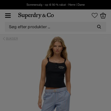
Sommersalg - op til 50 % rabat -
Herre
|
Dame
0
BUKSER