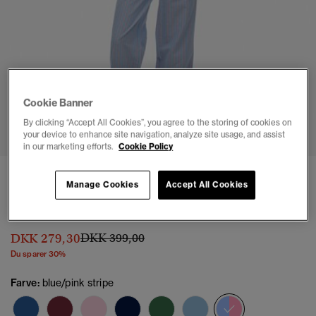
Cookie Banner
1
2
3
4
5
6
By clicking “Accept All Cookies”, you agree to the storing of cookies on
your device to enhance site navigation, analyze site usage, and assist
in our marketing efforts.
Cookie Policy
Økologiske bomuldsrandede bukser med
Manage Cookies
Accept All Cookies
elastik
(3)
Pris nedsat fra
til
DKK 279,30
DKK 399,00
Du sparer 30%
Farve:
blue/pink stripe
valgt