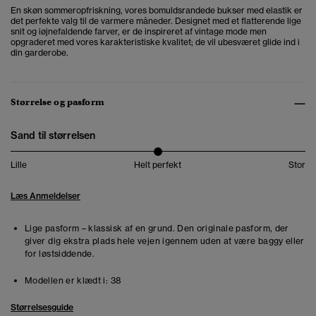
En skøn sommeropfriskning, vores bomuldsrandede bukser med elastik er
det perfekte valg til de varmere måneder. Designet med et flatterende lige
snit og iøjnefaldende farver, er de inspireret af vintage mode men
opgraderet med vores karakteristiske kvalitet; de vil ubesværet glide ind i
din garderobe.
Størrelse og pasform
Sand til størrelsen
Lille
Helt perfekt
Stor
Læs Anmeldelser
Lige pasform – klassisk af en grund. Den originale pasform, der
giver dig ekstra plads hele vejen igennem uden at være baggy eller
for løstsiddende.
Modellen er klædt i:
38
Størrelsesguide