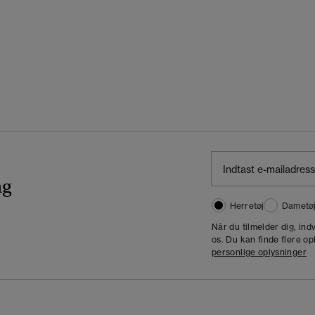
ng
Herretøj
Dametø
Når du tilmelder dig, in
os. Du kan finde flere op
personlige oplysninger