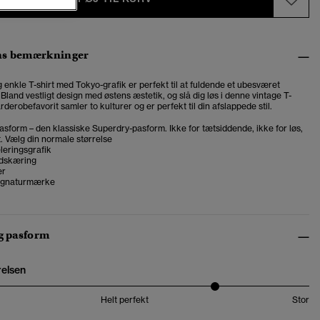
ns bemærkninger
g enkle T-shirt med Tokyo-grafik er perfekt til at fuldende et ubesværet
.
Bland vestligt design med østens æstetik, og slå dig løs i denne vintage T-
rderobefavorit samler to kulturer og er perfekt til din afslappede stil.
asform – den klassiske Superdry-pasform. Ikke for tætsiddende, ikke for løs,
t. Vælg din normale størrelse
leringsgrafik
dskæring
er
signaturmærke
og pasform
relsen
Helt perfekt
Stor