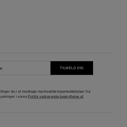
TILMELD DIG
j
dvilliger du i at modtage markedsføringsmeddelelser fra
lysninger i vores
Politik vedrørende beskyttelse af