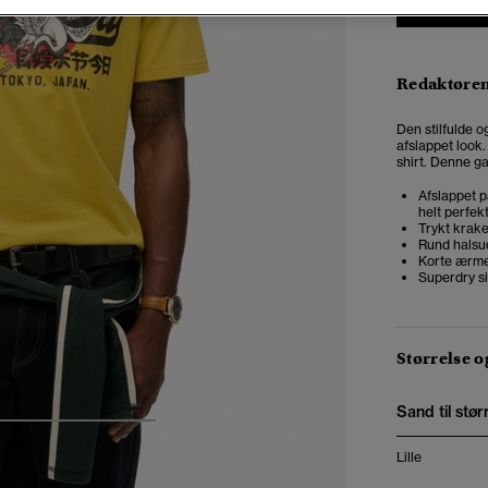
Redaktøre
Den stilfulde o
afslappet look
shirt. Denne ga
Afslappet p
helt perfek
Trykt krake
Rund halsu
Korte ærm
Superdry 
Størrelse 
Sand til stør
4
5
6
7
Lille