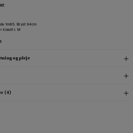
ser
de 1m85. Bryst 94cm
r klædt i:
M
e
ning og pleje
r (4)