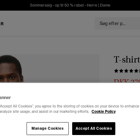
Sommersalg - op til 50 % rabat -
Herre
|
Dame
ER
T-shir
DKK 27
Du sparer 30%
anner
Vælg Størrel
“Accept All Cookies”, you agree to the storing of cookies on your device to enhance 
analyze site usage, and assist in our marketing efforts.
Cookie Policy
XS
Manage Cookies
Accept All Cookies