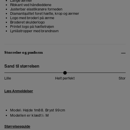
Lange ærmer
Ribkant ved håndleddene
Justerbar elastiksnøre forneden
Diamantquiltet foret hætte, krop og ærmer
Logo med broderi på ærme
Broderet skulderlogo
Printet logo på hættetrøjen
Lynlåstropper med brandnavn
Størrelse og pasform
Sand til størrelsen
Lille
Helt perfekt
Stor
Læs Anmeldelser
Model:
Højde 1m88. Bryst 99cm
Modellen er klædt i:
M
Størrelsesguide