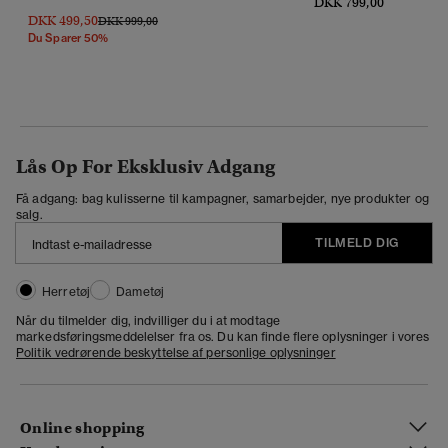
DKK 799,00
DKK 499,50
Pris Nedsat Fra
Til
DKK 999,00
Du Sparer 50%
Lås Op For Eksklusiv Adgang
Få adgang: bag kulisserne til kampagner, samarbejder, nye produkter og
salg.
TILMELD DIG
Herretøj
Dametøj
Når du tilmelder dig, indvilliger du i at modtage
markedsføringsmeddelelser fra os. Du kan finde flere oplysninger i vores
Politik vedrørende beskyttelse af personlige oplysninger
Online shopping