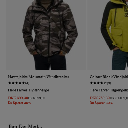
Hættejakke Mountain Windbreaker
Colour Block Vindjak
(4)
(3)
Flere Farver Tilgængelige
Flere Farver Tilgængeli
DKK 699,30
DKK 769,30
Pris Nedsat Fra
Til
Pris Nedsat 
DKK 999,00
DKK 1.099,0
Du Sparer 30%
Du Sparer 30%
Bær Det Med...