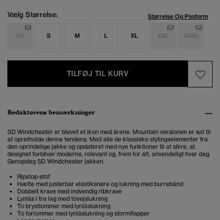
Vælg Størrelse:
Størrelse Og Pasform
XS
S
M
L
XL
XXL
XXXL
TILFØJ TIL KURV
Redaktørens bemærkninger
SD Windcheater er blevet et ikon med årene. Mountain versionen er sat til
at opretholde denne tendens. Med alle de klassiske stylingselementer fra
den oprindelige jakke og opdateret med nye funktioner til at sikre, at
designet forbliver moderne, relevant og, frem for alt, anvendeligt hver dag.
Genopdag SD Windcheater jakken.
Ripstop-stof
Hætte med justerbar elastiksnøre og lukning med burrebånd
Dobbelt krave med indvendig ribkrave
Lynlås i tre lag med tovejslukning
To brystlommer med lynlåslukning
To forlommer med lynlåslukning og stormflapper