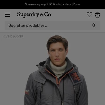
Sommersalg - op til 50 % rabat -
Herre
|
Dame
0
VINDJAKKER