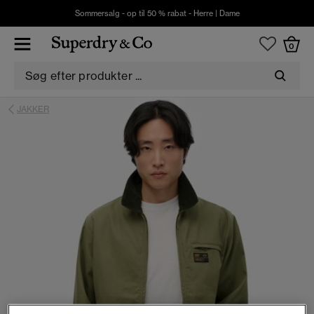
Sommersalg - op til 50 % rabat -
Herre
|
Dame
0
JAKKER