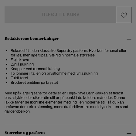
TILFØJ TIL KURV
Redaktørens bemærkninger
Relaxed fit – den klassiske Superdry pasform. Hverken for smal eller
for løs, men lige tilpas. Vælg din normale størrelse
Fløjlskrave
Lynlåslukning
Knapper ved ærmeafslutning
To lommer i taljen og brystlomme med lynlåslukning
Fuldt foret
Broderet emblem på brystet
Med upåklagelig sans for detaljer er Fløjlskrave Barn Jakken et tidløst
basisstykke, der sikrer din stil er på punkt i de koldere måneder. Denne
jakke tager de ikoniske elementer med ind i en moderne stil, så du kan
omfavne den retro stemning, mens du forbliver tro mod dig selv – en sand
garderobeikon.
Størrelse og pasform