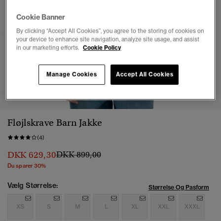
Cookie Banner
By clicking “Accept All Cookies”, you agree to the storing of cookies on
your device to enhance site navigation, analyze site usage, and assist
in our marketing efforts.
Cookie Policy
Manage Cookies
Accept All Cookies
1
2
3
4
5
6
7
Fløjlskrave Barn Jakke
(4)
Pris nedsat fra
til
DKK 629,30
DKK 899,00
Du sparer 30%
Vælg Størrelse:
Størrelse Og Pasform
XS
S
M
L
XL
XXL
XXXL