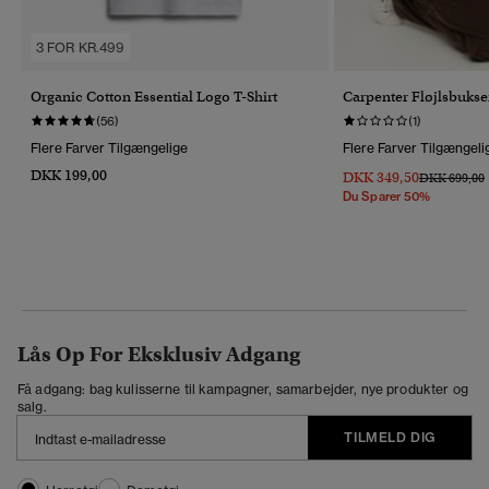
3 FOR KR.499
Organic Cotton Essential Logo T-Shirt
Carpenter Fløjlsbukse
(56)
(1)
Flere Farver Tilgængelige
Flere Farver Tilgængeli
DKK 199,00
DKK 349,50
Pris Nedsat 
T
DKK 699,00
Du Sparer 50%
Lås Op For Eksklusiv Adgang
Få adgang: bag kulisserne til kampagner, samarbejder, nye produkter og
salg.
TILMELD DIG