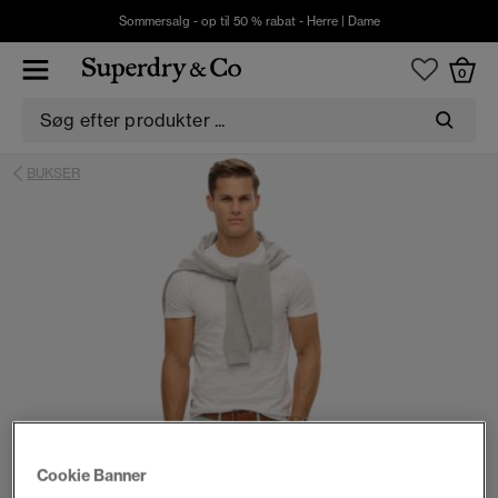
Sommersalg - op til 50 % rabat -
Herre
|
Dame
0
BUKSER
Cookie Banner