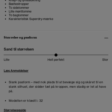
Knap- og lynlåslukning
Bæltestropper
To sidelommer
Lille møntlomme
To baglommer
Karakteristisk Superdry-mærke
Størrelse og pasform
Sand til størrelsen
Lille
Helt perfekt
Stor
Læs Anmeldelser
Slank pasform – med nok plads til at bevæge sig og skåret til en
slank silhuet, der sidder tæt på kroppen, men stadig er let at have
på.
Modellen er klædt i:
32
Størrelsesguide