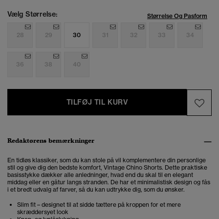
Vælg Størrelse:
Størrelse Og Pasform
28
29
30
31
32
33
34
36
38
40
TILFØJ TIL KURV
Redaktørens bemærkninger
En tidløs klassiker, som du kan stole på vil komplementere din personlige
stil og give dig den bedste komfort, Vintage Chino Shorts. Dette praktiske
basisstykke dækker alle anledninger, hvad end du skal til en elegant
middag eller en gåtur langs stranden.
De har et minimalistisk design og fås
i et bredt udvalg af farver, så du kan udtrykke dig, som du ønsker.
Slim fit – designet til at sidde tættere på kroppen for et mere
skræddersyet look