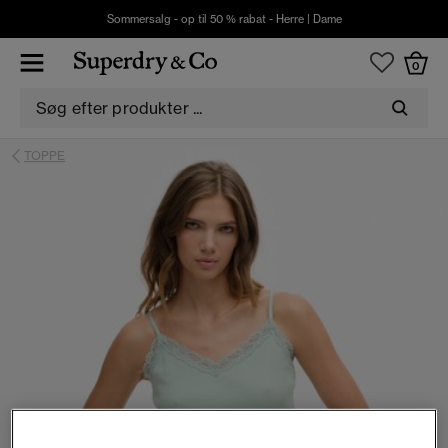
Sommersalg - op til 50 % rabat -
Herre
|
Dame
0
TOPPE