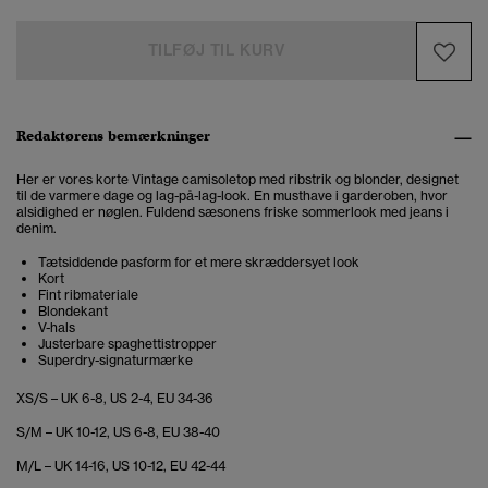
TILFØJ TIL KURV
Redaktørens bemærkninger
Her er vores korte Vintage camisoletop med ribstrik og blonder, designet
til de varmere dage og lag-på-lag-look. En musthave i garderoben, hvor
alsidighed er nøglen. Fuldend sæsonens friske sommerlook med jeans i
denim.
Tætsiddende pasform for et mere skræddersyet look
Kort
Fint ribmateriale
Blondekant
V-hals
Justerbare spaghettistropper
Superdry-signaturmærke
XS/S – UK 6-8, US 2-4, EU 34-36
S/M – UK 10-12, US 6-8, EU 38-40
M/L – UK 14-16, US 10-12, EU 42-44