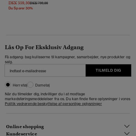
DKK 559,30
Pris Nedsat Fra
Til
DKK 799,00
Du Sparer 30%
Lås Op For Eksklusiv Adgang
Få adgang: bag kulisserne til kampagner, samarbejder, nye produkter og
salg.
TILMELD DIG
Herretøj
Dametøj
Når du tilmelder dig, indvilliger du i at modtage
markedsføringsmeddelelser fra os. Du kan finde flere oplysninger i vores
Politik vedrørende beskyttelse af personlige oplysninger
Online shopping
Kundeservice