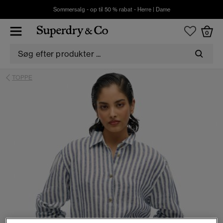
Sommersalg - op til 50 % rabat -
Herre
|
Dame
0
TOPPE