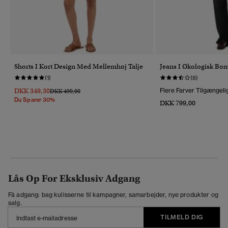
Shorts I Kort Design Med Mellemhøj Talje
Jeans I Økologisk Bo
(1)
(8)
DKK 349,30
Flere Farver Tilgængeli
Pris Nedsat Fra
Til
DKK 499,00
Du Sparer 30%
DKK 799,00
Lås Op For Eksklusiv Adgang
Få adgang: bag kulisserne til kampagner, samarbejder, nye produkter og
salg.
TILMELD DIG