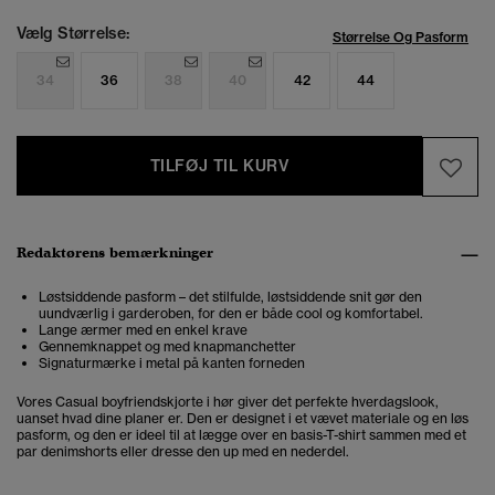
Vælg Størrelse:
Størrelse Og Pasform
34
36
38
40
42
44
TILFØJ TIL KURV
Redaktørens bemærkninger
Løstsiddende pasform – det stilfulde, løstsiddende snit gør den
uundværlig i garderoben, for den er både cool og komfortabel.
Lange ærmer med en enkel krave
Gennemknappet og med knapmanchetter
Signaturmærke i metal på kanten forneden
Vores Casual boyfriendskjorte i hør giver det perfekte hverdagslook,
uanset hvad dine planer er. Den er designet i et vævet materiale og en løs
pasform, og den er ideel til at lægge over en basis-T-shirt sammen med et
par denimshorts eller dresse den up med en nederdel.