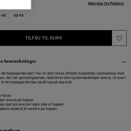
se:
Størrelse Og Pasform
-40
42-44
TILFØJ TIL KURV
ns bemærkninger
e din basisgarderobe? Her er den! Vores Athletic Essentials camisoletop med
er, der har gennemgående, ribstrikket stof og blondedetaljer øverst, vil snart
t til din basisgarderobe og dit lag-på-lag-look.
r foran
jer øverst på toppen
go syet på øverste højre side af toppen
ærke nederst til venstre på toppen
og pasform