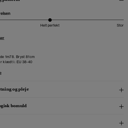
relsen
Helt perfekt
Stor
ser
de 1m78. Bryst 81cm
r klædt i:
EU 38-40
e
ning og pleje
ogisk bomuld