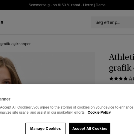
Sommersalg - op til 50 % rabat -
Herre
|
Dame
ER
 grafik og knapper
Athlet
grafik
DKK 17
Du sparer 30%
anner
“Accept All Cookies”, you agree to the storing of cookies on your device to enhance 
Farve:
turtl
analyze site usage, and assist in our marketing efforts.
Cookie Policy
Manage Cookies
Accept All Cookies