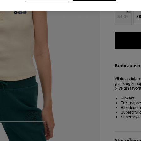
Vælg Størrel
34-36
38
Redaktøre
Vil du opdater
grafik og knapp
blive din favori
Ribkant
Tre knappe
Blondedetal
Superdry-lo
Superdry-m
4
5
6
7
Størrelse 