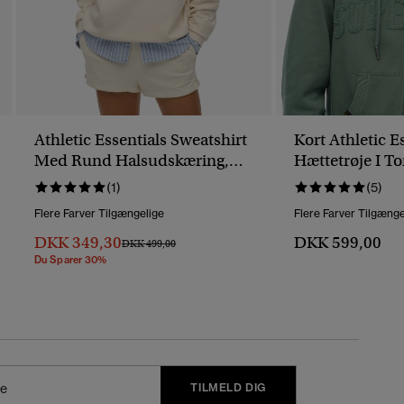
Athletic Essentials Sweatshirt
Kort Athletic E
Med Rund Halsudskæring,
Hættetrøje I To
Tone I Tone-Design Og
Design
(1)
(5)
Applikation.
Flere Farver Tilgængelige
Flere Farver Tilgænge
DKK 349,30
DKK 599,00
Pris Nedsat Fra
Til
DKK 499,00
Du Sparer 30%
TILMELD DIG