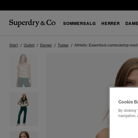
SOMMERSALG
HERRER
DAM
Start
Outlet
Damer
Toppe
Athletic Essentials camisoletop med
Cookie B
By clicking 
navigation, 