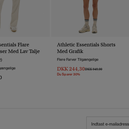
sentials Flare
Athletic Essentials Shorts
ser Med Lav Talje
Med Grafik
2)
Flere Farver Tilgængelige
DKK 244,30
lgængelige
Pris Nedsat Fra
Til
DKK 349,00
Du Sparer 30%
0