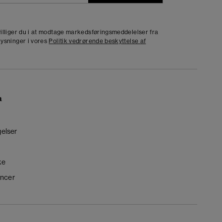
j
dvilliger du i at modtage markedsføringsmeddelelser fra
lysninger i vores
Politik vedrørende beskyttelse af
n
gelser
ke
ncer