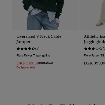
Oversized V Neck Cable
Athletic Es
Jumper
Joggingbuk
(4)
(
Flere Farver Tilgængelige
Flere Farver Ti
DKK 349,30
DKK 399,0
Pris Nedsat Fra
Til
DKK 499,00
Du Sparer 30%