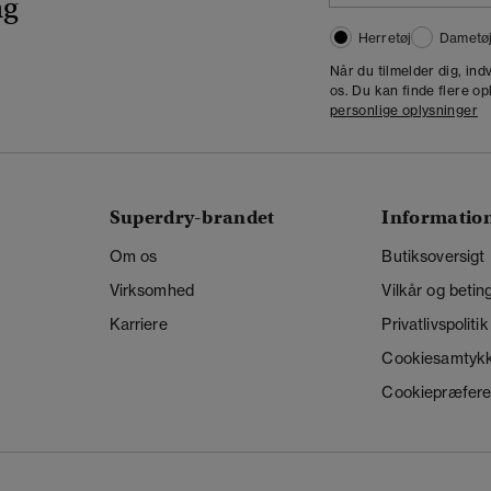
ng
Herretøj
Dametø
Når du tilmelder dig, in
os. Du kan finde flere op
personlige oplysninger
Superdry-brandet
Informatio
Om os
Butiksoversigt
Virksomhed
Vilkår og betin
Karriere
Privatlivspolitik
Cookiesamtyk
Cookiepræfere