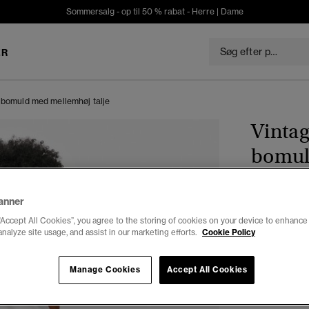
Sommersalg - op til 50 % rabat -
Herre
|
Dame
ER
k bomuld med mellemhøj talje
Vintag
bomul
anner
DKK 39
“Accept All Cookies”, you agree to the storing of cookies on your device to enhance 
Du sparer 50%
analyze site usage, and assist in our marketing efforts.
Cookie Policy
Farve:
black
Manage Cookies
Accept All Cookies