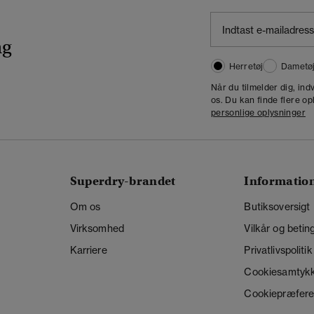
ng
Herretøj
Dametø
Når du tilmelder dig, in
os. Du kan finde flere op
personlige oplysninger
Superdry-brandet
Informatio
Om os
Butiksoversigt
Virksomhed
Vilkår og betin
Karriere
Privatlivspolitik
Cookiesamtyk
Cookiepræfere