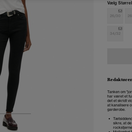
Vælg Størrel
26/30
26
34/32
Redaktøre
Tanken om "jor
har været et fu
det et skridt 
at kanalisere 
garderobe.
3
4
5
Tætsiddende
sikre, at de
rockstjerne
Mellemhøj t