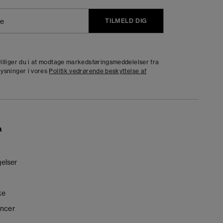
TILMELD DIG
j
dvilliger du i at modtage markedsføringsmeddelelser fra
lysninger i vores
Politik vedrørende beskyttelse af
n
gelser
ke
ncer