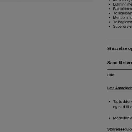
Lukning me
Bæltelomm
To sidelom
Møntlomm
To baglom
Superdry-
Størrelse 
Sand til stør
Lille
Læs Anmeldel
Tætsiddend
og ned til 
Modellen e
Størrelsesguid