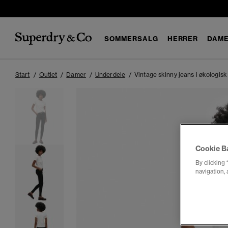
SOMMERSALG
HERRER
DAM
Start
Outlet
Damer
Underdele
Vintage skinny jeans i økologis
Cookie B
By clicking 
navigation, 