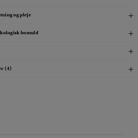
ning og pleje
kologisk bomuld
r (4)