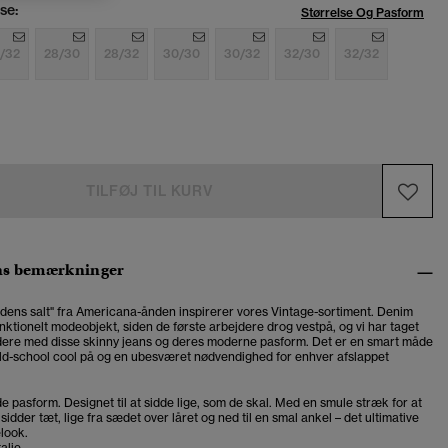
se:
Størrelse Og Pasform
/32
28/30
28/32
30/30
30/32
32/30
32/32
TILFØJ TIL KURV
ns bemærkninger
dens salt" fra Americana-ånden inspirerer vores Vintage-sortiment. Denim
nktionelt modeobjekt, siden de første arbejdere drog vestpå, og vi har taget
videre med disse skinny jeans og deres moderne pasform. Det er en smart måde
old-school cool på og en ubesværet nødvendighed for enhver afslappet
 pasform. Designet til at sidde lige, som de skal. Med en smule stræk for at
 sidder tæt, lige fra sædet over låret og ned til en smal ankel – det ultimative
look.
alje