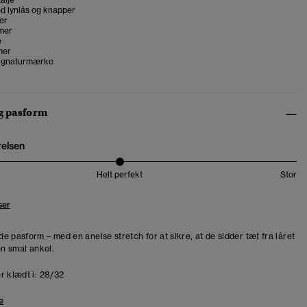
d lynlås og knapper
er
mer
e
mer
signaturmærke
og pasform
relsen
Helt perfekt
Stor
ser
e pasform – med en anelse stretch for at sikre, at de sidder tæt fra låret
en smal ankel.
r klædt i:
28/32
e