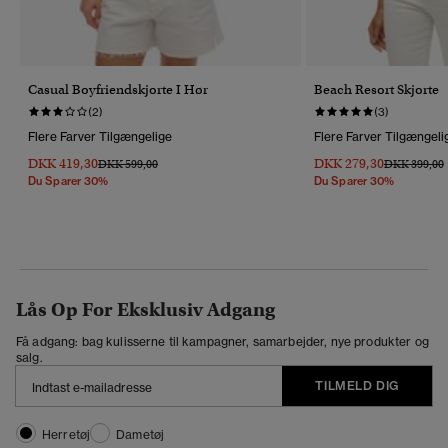
Casual Boyfriendskjorte I Hør
Beach Resort Skjorte
(2)
(3)
Flere Farver Tilgængelige
Flere Farver Tilgængeli
DKK 419,30
DKK 279,30
Pris Nedsat Fra
Til
Pris Nedsat 
T
DKK 599,00
DKK 399,00
Du Sparer 30%
Du Sparer 30%
Lås Op For Eksklusiv Adgang
Få adgang: bag kulisserne til kampagner, samarbejder, nye produkter og
salg.
TILMELD DIG
Herretøj
Dametøj