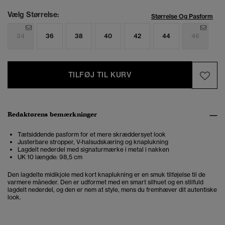
Vælg Størrelse:
Størrelse Og Pasform
34
36
38
40
42
44
46
TILFØJ TIL KURV
Redaktørens bemærkninger
Tætsiddende pasform for et mere skræddersyet look
Justerbare stropper, V-halsudskæring og knaplukning
Lagdelt nederdel med signaturmærke i metal i nakken
UK 10 længde: 98,5 cm
Den lagdelte midikjole med kort knaplukning er en smuk tilføjelse til de
varmere måneder. Den er udformet med en smart silhuet og en stilfuld
lagdelt nederdel, og den er nem at style, mens du fremhæver dit autentiske
look.