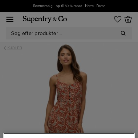
Sommersalg - op til 50 % rabat -
Herre
|
Dame
0
KJOLER