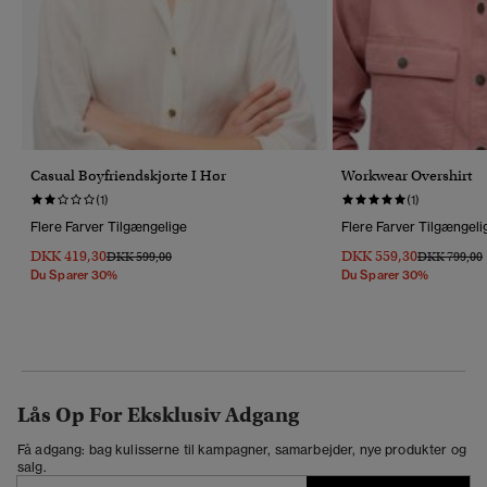
Casual Boyfriendskjorte I Hør
Workwear Overshirt
(1)
(1)
Flere Farver Tilgængelige
Flere Farver Tilgængeli
DKK 419,30
DKK 559,30
Pris Nedsat Fra
Til
Pris Nedsat 
T
DKK 599,00
DKK 799,00
Du Sparer 30%
Du Sparer 30%
Lås Op For Eksklusiv Adgang
Få adgang: bag kulisserne til kampagner, samarbejder, nye produkter og
salg.