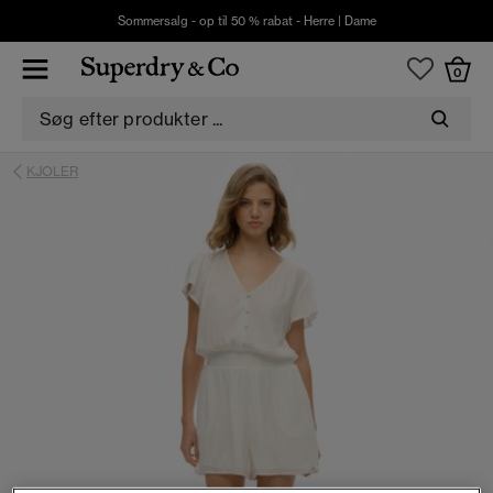
Sommersalg - op til 50 % rabat -
Herre
|
Dame
0
KJOLER