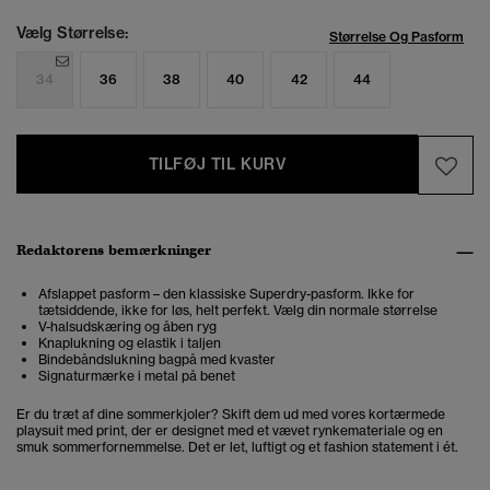
Vælg Størrelse:
Størrelse Og Pasform
34
36
38
40
42
44
TILFØJ TIL KURV
Redaktørens bemærkninger
Afslappet pasform – den klassiske Superdry-pasform. Ikke for
tætsiddende, ikke for løs, helt perfekt. Vælg din normale størrelse
V-halsudskæring og åben ryg
Knaplukning og elastik i taljen
Bindebåndslukning bagpå med kvaster
Signaturmærke i metal på benet
Er du træt af dine sommerkjoler? Skift dem ud med vores kortærmede
playsuit med print, der er designet med et vævet rynkemateriale og en
smuk sommerfornemmelse. Det er let, luftigt og et fashion statement i ét.