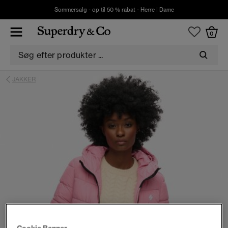
Sommersalg - op til 50 % rabat -
Herre
|
Dame
0
JAKKER