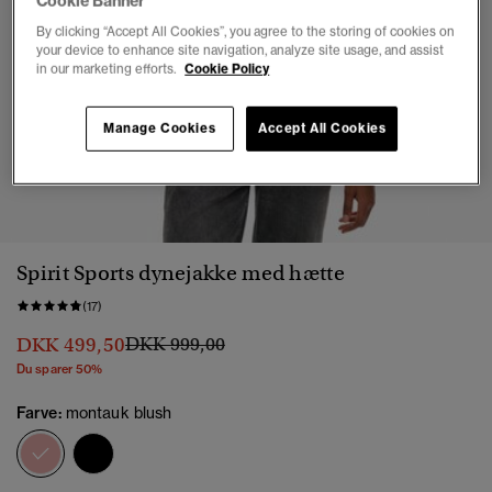
Cookie Banner
By clicking “Accept All Cookies”, you agree to the storing of cookies on
your device to enhance site navigation, analyze site usage, and assist
in our marketing efforts.
Cookie Policy
Manage Cookies
Accept All Cookies
1
2
3
4
5
6
7
Spirit Sports dynejakke med hætte
(17)
Pris nedsat fra
til
DKK 499,50
DKK 999,00
Du sparer 50%
Farve:
montauk blush
valgt