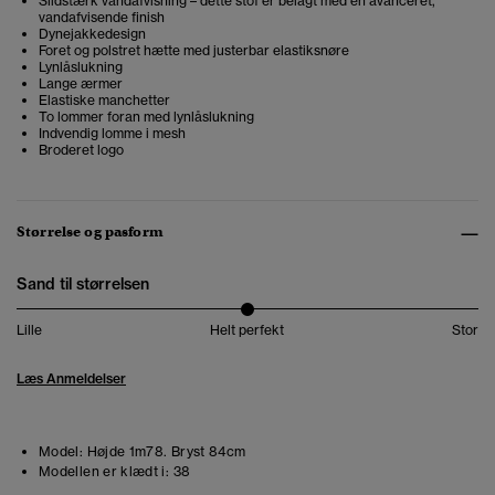
Slidstærk vandafvisning – dette stof er belagt med en avanceret,
vandafvisende finish
Dynejakkedesign
Foret og polstret hætte med justerbar elastiksnøre
Lynlåslukning
Lange ærmer
Elastiske manchetter
To lommer foran med lynlåslukning
Indvendig lomme i mesh
Broderet logo
Størrelse og pasform
Sand til størrelsen
Lille
Helt perfekt
Stor
Læs Anmeldelser
Model:
Højde 1m78. Bryst 84cm
Modellen er klædt i:
38