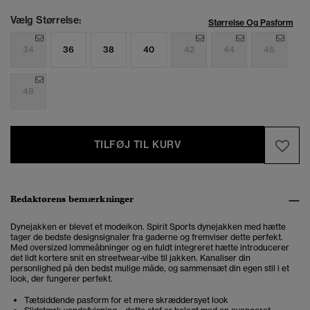
Vælg Størrelse:
Størrelse Og Pasform
34
36
38
40
42
44
46
48
TILFØJ TIL KURV
Redaktørens bemærkninger
Dynejakken er blevet et modeikon. Spirit Sports dynejakken med hætte
tager de bedste designsignaler fra gaderne og fremviser dette perfekt.
Med oversized lommeåbninger og en fuldt integreret hætte introducerer
det lidt kortere snit en streetwear-vibe til jakken. Kanaliser din
personlighed på den bedst mulige måde, og sammensæt din egen stil i et
look, der fungerer perfekt.
Tætsiddende pasform for et mere skræddersyet look