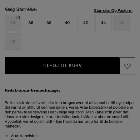
Vælg Størrelse:
Størrelse Og Pasform
34
36
38
40
42
44
46
48
TILFØJ TIL KURV
Redaktørens bemærkninger
En klassisk vinterfavorit, der kan bruges over et afslappet outfit og hjælper
dig varmt og stilfuldt gennem dagen. Vores Aran kabelstrikket polotrøje er
den perfekte følgesvend i det kølige vejr,
fordi Aran kabelstrik giver det
klassiske strikdesign et karakteristisk look, hvilket skaber en smart stil.
Hyggeligt, varmt og stilfuldt – lige hvad du har brug for til de koldere
måneder.
Aran kabelstrik