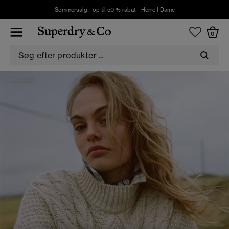
Sommersalg - op til 50 % rabat -
Herre
|
Dame
0
DAMER