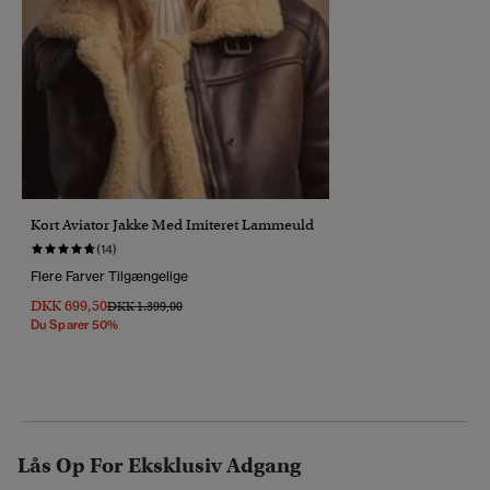
Kort Aviator Jakke Med Imiteret Lammeuld
(14)
Flere Farver Tilgængelige
DKK 699,50
Pris Nedsat Fra
Til
DKK 1.399,00
Du Sparer 50%
Lås Op For Eksklusiv Adgang