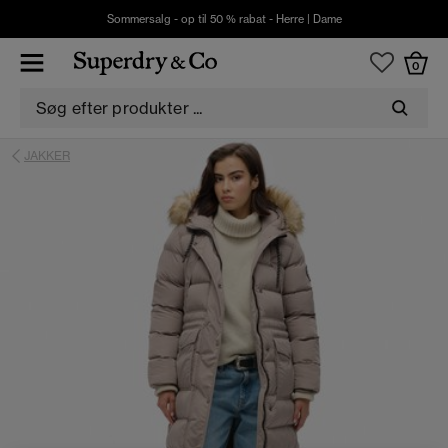
Sommersalg - op til 50 % rabat -
Herre
|
Dame
0
JAKKER