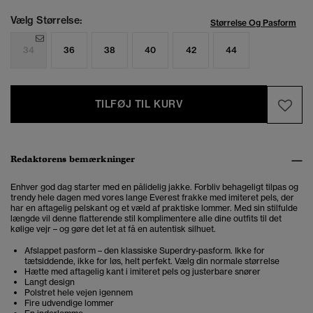
Vælg Størrelse:
Størrelse Og Pasform
34
36
38
40
42
44
TILFØJ TIL KURV
Redaktørens bemærkninger
Enhver god dag starter med en pålidelig jakke. Forbliv behageligt tilpas og
trendy hele dagen med vores lange Everest frakke med imiteret pels, der
har en aftagelig pelskant og et væld af praktiske lommer. Med sin stilfulde
længde vil denne flatterende stil komplimentere alle dine outfits til det
kølige vejr – og gøre det let at få en autentisk silhuet.
Afslappet pasform – den klassiske Superdry-pasform. Ikke for
tætsiddende, ikke for løs, helt perfekt. Vælg din normale størrelse
Hætte med aftagelig kant i imiteret pels og justerbare snører
Langt design
Polstret hele vejen igennem
Fire udvendige lommer