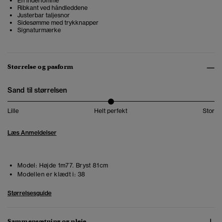
En inderlomme
Ribkant ved håndleddene
Justerbar taljesnor
Sidesømme med trykknapper
Signaturmærke
Størrelse og pasform
Sand til størrelsen
Lille
Helt perfekt
Stor
Læs Anmeldelser
Model:
Højde 1m77. Bryst 81cm
Modellen er klædt i:
38
Størrelsesguide
Sammensætning og pleje