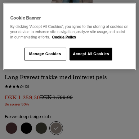
Cookie Banner
By clicking “Accept All Cookies”, you agree to the storing of cookies on
your device to enhance site navigation, analyze site usage, and assist
in our marketing efforts.
Cookie Policy
1
2
3
4
5
6
7
Manage Cookies
Accept All Cookies
Lang Everest frakke med imiteret pels
(12)
Pris nedsat fra
til
DKK 1.259,30
DKK 1.799,00
Du sparer 30%
Farve:
deep beige slub
valgt