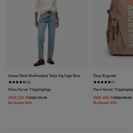
Jeans Med Mellemhøj Talje Og Lige Ben
Tarp Rygsæk
(2)
(1)
Flere Farver Tilgængelige
Flere Farver Tilgængeli
DKK 559,30
DKK 489,30
Pris Nedsat Fra
Til
Pris Nedsat 
T
DKK 799,00
DKK 699,00
Du Sparer 30%
Du Sparer 30%