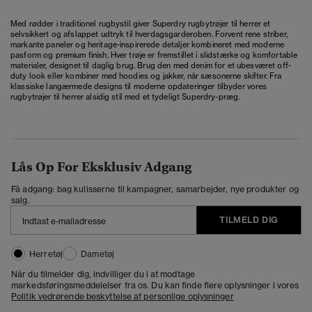
Med rødder i traditionel rugbystil giver Superdry rugbytrøjer til herrer et
selvsikkert og afslappet udtryk til hverdagsgarderoben. Forvent rene striber,
markante paneler og heritage-inspirerede detaljer kombineret med moderne
pasform og premium finish. Hver trøje er fremstillet i slidstærke og komfortable
materialer, designet til daglig brug. Brug den med denim for et ubesværet off-
duty look eller kombiner med hoodies og jakker, når sæsonerne skifter. Fra
klassiske langærmede designs til moderne opdateringer tilbyder vores
rugbytrøjer til herrer alsidig stil med et tydeligt Superdry-præg.
Lås Op For Eksklusiv Adgang
Få adgang: bag kulisserne til kampagner, samarbejder, nye produkter og
salg.
TILMELD DIG
Herretøj
Dametøj
Når du tilmelder dig, indvilliger du i at modtage
markedsføringsmeddelelser fra os. Du kan finde flere oplysninger i vores
Politik vedrørende beskyttelse af personlige oplysninger