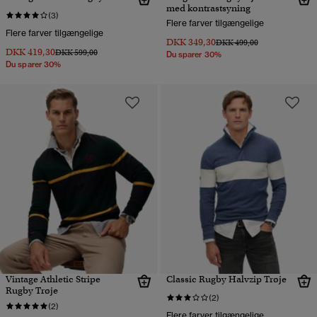
med kontrastsyning
(3)
Flere farver tilgængelige
Flere farver tilgængelige
DKK 349,30
Pris nedsat fra
til
DKK 499,00
DKK 419,30
Pris nedsat fra
til
DKK 599,00
Du sparer 30%
Du sparer 30%
Vintage Athletic Stripe
Classic Rugby Halvzip Trøje
Rugby Trøje
(2)
(2)
Flere farver tilgængelige