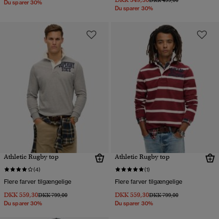
DKK 499,00
Du sparer 30%
Du sparer 30%
Athletic Rugby top
Athletic Rugby top
(4)
(1)
Flere farver tilgængelige
Flere farver tilgængelige
DKK 559,30
DKK 559,30
Pris nedsat fra
til
Pris nedsat fra
til
DKK 799,00
DKK 799,00
Du sparer 30%
Du sparer 30%