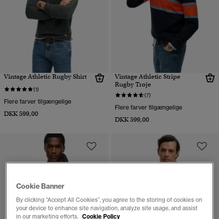
Vintage Athletic Rugby Shirt
Vintage Athletic Stripe
Rugby Trøje
(1)
(7)
Flere farver tilgængelige
Flere farver tilgængelige
DKK 599,00
DKK 599,00
Cookie Banner
By clicking “Accept All Cookies”, you agree to the storing of cookies on
your device to enhance site navigation, analyze site usage, and assist
in our marketing efforts.
Cookie Policy