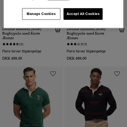
Manage Cookies
Accept All Cookies
Double Emblem Jersey
Double Emblem Jersey
Rugbypolo med Korte
Rugbypolo med Korte
Ærmer
Ærmer
(2)
(1)
Flere farver tilgængelige
Flere farver tilgængelige
DKK 499,00
DKK 499,00