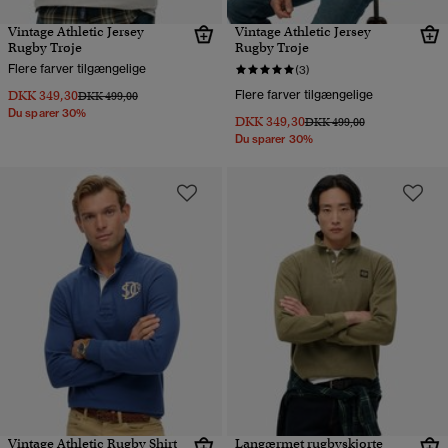
Vintage Athletic Jersey
Vintage Athletic Jersey
Rugby Trøje
Rugby Trøje
Flere farver tilgængelige
(3)
DKK 349,30
Flere farver tilgængelige
Pris nedsat fra
til
DKK 499,00
Du sparer 30%
DKK 349,30
Pris nedsat fra
til
DKK 499,00
Du sparer 30%
Vintage Athletic Rugby Shirt
Langærmet rugbyskjorte