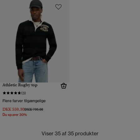
Athletic Rugby top
(3)
Flere farver tilgængelige
DKK 559,30
Pris nedsat fra
til
DKK 799,00
Du sparer 30%
Viser 35 af 35 produkter