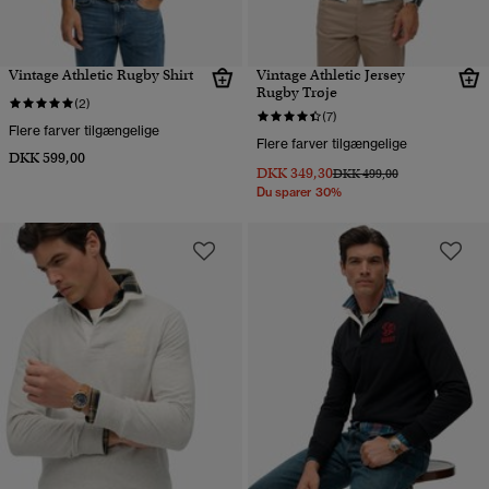
Vintage Athletic Rugby Shirt
Vintage Athletic Jersey
Rugby Trøje
(2)
(7)
Flere farver tilgængelige
Flere farver tilgængelige
DKK 599,00
DKK 349,30
Pris nedsat fra
til
DKK 499,00
Du sparer 30%