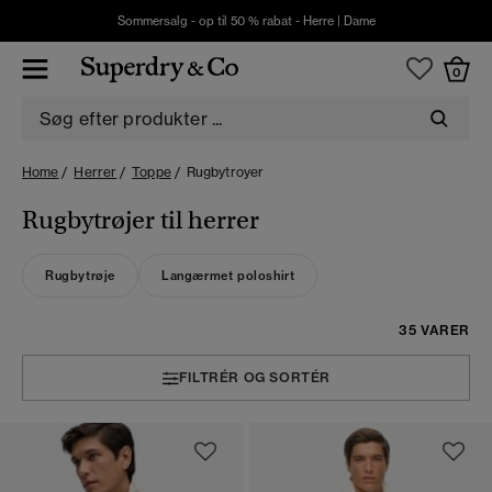
Sommersalg - op til 50 % rabat -
Herre
|
Dame
0
Home
Herrer
Toppe
Rugbytroyer
Rugbytrøjer til herrer
Rugbytrøje
Langærmet poloshirt
35 VARER
FILTRÉR OG SORTÉR