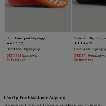
Code Core Sport Klipklapper
Code Core Sport Klip
(3)
(7)
Flere Farver Tilgængelige
Flere Farver Tilgængeli
DKK 174,30
DKK 174,30
Pris Nedsat Fra
Til
Pris Nedsat 
T
DKK 249,00
DKK 249,00
Du Sparer 30%
Du Sparer 30%
Lås Op For Eksklusiv Adgang
Få adgang: bag kulisserne til kampagner, samarbejder, nye produkter og