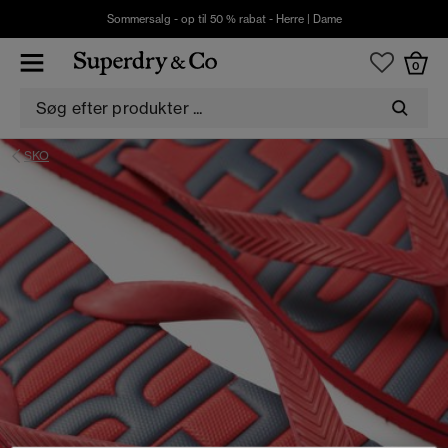
Sommersalg - op til 50 % rabat -
Herre
|
Dame
0
SKO