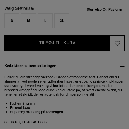
Vælg Størrelse:
Størrelse Og Pasform
S
M
L
XL
TILFØJ TIL KURV
Redaktørens bemærkninger
Elsker du din strandgarderobe? Giv den et moderne tvist. Uanset om du
slapper af ved poolen eller udforsker havet, er et par klassiske klipklapper
uundværlige i varmt vejr, og vi har løftet dem endnu længere med en
branded vintageånd. Med disse kan du stole på, at hvert eneste skridt, du
tager, er et skridt, der er autentisk for din personlige stil.
Fodrem i gummi
Præget logo
Superdry branding på fodsengen
S - UK 6-7, EU 40-41, US 7-8