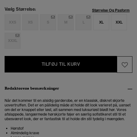
Vælg Størrelse:
Størrelse Og Pasform
XXS
XS
S
M
L
XL
XXL
XXXL
TILFØJ TIL KURV
Redaktørens bemærkninger
Når det kommer til en alsidig garderobe, er en klassisk, diskret skjorte
uovertruffen. Det er en pålidelig måde at holde dit look varieret på, uanset
om det er knappet eller løst, alt sammen med luksuriøst blødt hør. Vores
afslappede, langærmede hørskjorte føjer en særlig sofistikeret stil til et
ubesværet look, der er fantastisk til at holde din stil tydelig i mængden.
Hørstof
Almindelig krave