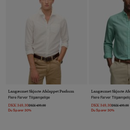
Langærmet Skjorte Afslappet Pasform
Langærmet Skjorte Af
Flere Farver Tilgængelige
Flere Farver Tilgængeli
DKK 349,30
DKK 349,30
Pris Nedsat Fra
Til
Pris Nedsat 
T
DKK 499,00
DKK 499,00
Du Sparer 30%
Du Sparer 30%