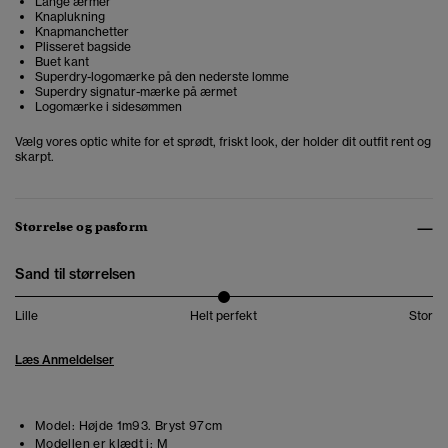
Lange ærmer
Knaplukning
Knapmanchetter
Plisseret bagside
Buet kant
Superdry-logomærke på den nederste lomme
Superdry signatur-mærke på ærmet
Logomærke i sidesømmen
Vælg vores optic white for et sprødt, friskt look, der holder dit outfit rent og
skarpt.
Størrelse og pasform
Sand til størrelsen
Lille
Helt perfekt
Stor
Læs Anmeldelser
Model:
Højde 1m93. Bryst 97cm
Modellen er klædt i:
M