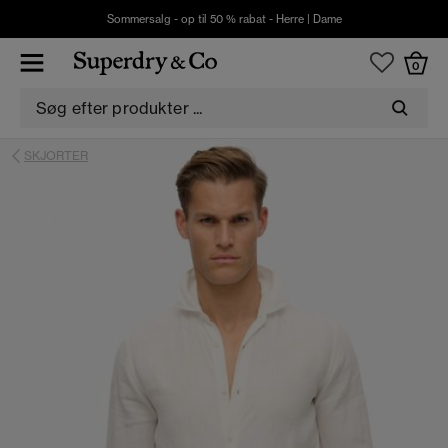
Sommersalg - op til 50 % rabat -
Herre
|
Dame
0
SKJORTER