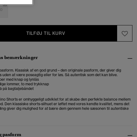
0
TILFØJ TIL KURV
ns bemærkninger
pasform. Klassisk af en god grund – den originale pasform, der giver dig
s uden at være poseagtig eller for løs. Så autentisk som det kan blive.
per med knap og lynlås
dige lommer, to med trykknap
b på bagtaljebåndet
Chino Shorts er omhyggeligt udviklet for at skabe den perfekte balance mellem
hed. Den klassiske shorts-silhuet er løftet med vores kendte kvalitet, mens det
ing giver dig mulighed for at bære dem gennem hele sæsonen til autentiske
og pasform