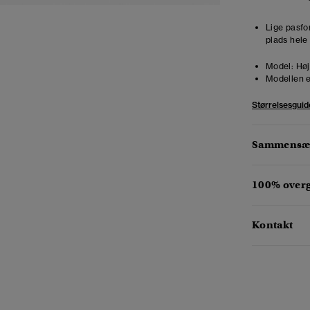
Lige pasfo
plads hele
Model:
Høj
Modellen e
Størrelsesguid
Sammensæt
100% over
Kontakt