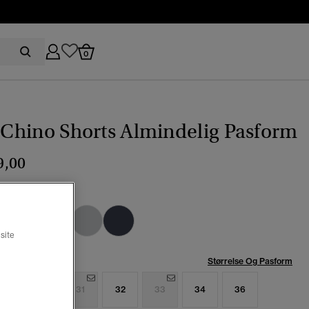
0
y Chino Shorts Almindelig Pasform
9,00
ast beige
valgt
site
se:
Størrelse Og Pasform
9
30
31
32
33
34
36