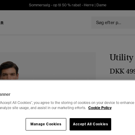
Sommersalg - op til 50 % rabat -
Herre
|
Dame
ER
Utilit
DKK 49
Farve:
overc
anner
“Accept All Cookies”, you agree to the storing of cookies on your device to enhance 
analyze site usage, and assist in our marketing efforts.
Cookie Policy
Vælg Størrel
Manage Cookies
Accept All Cookies
28
2