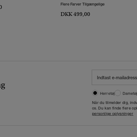
Flere Farver Tilgængelige
0
DKK 499,00
ng
Herretøj
Dametø
Når du tilmelder dig, in
os. Du kan finde flere op
personlige oplysninger