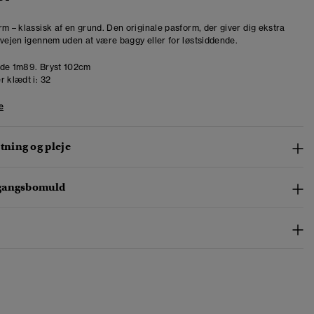
rm – klassisk af en grund. Den originale pasform, der giver dig ekstra
 vejen igennem uden at være baggy eller for løstsiddende.
de 1m89. Bryst 102cm
r klædt i:
32
e
ning og pleje
gangsbomuld