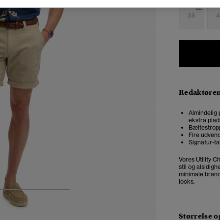
38
4
Redaktøre
Almindelig 
ekstra plad
Bæltestrop
Fire udven
Signatur-ta
Vores Utility 
stil og alsidig
minimale brand
looks.
4
5
6
7
Størrelse 