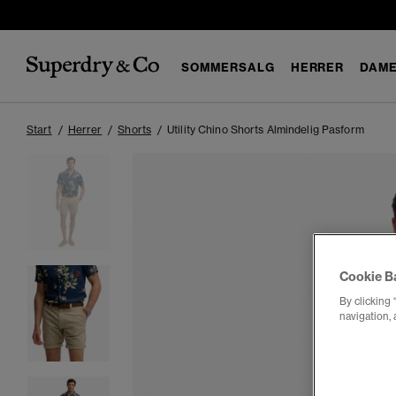
SOMMERSALG
HERRER
DAM
Start
Herrer
Shorts
Utility Chino Shorts Almindelig Pasform
Cookie B
By clicking 
navigation, 