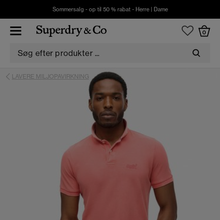
Sommersalg - op til 50 % rabat -
Herre
|
Dame
0
LAVERE MILJOPAVIRKNING