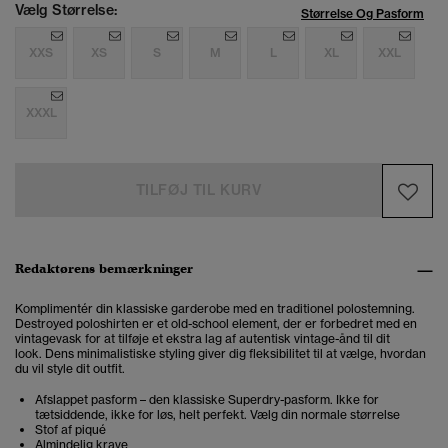
Vælg Størrelse:
Størrelse Og Pasform
XXS
XS
S
M
L
XL
XXL
XXXL
TILFØJ TIL KURV
Redaktørens bemærkninger
Komplimentér din klassiske garderobe med en traditionel polostemning.
Destroyed poloshirten er et old-school element, der er forbedret med en
vintagevask for at tilføje et ekstra lag af autentisk vintage-ånd til dit
look.
Dens minimalistiske styling giver dig fleksibilitet til at vælge, hvordan
du vil style dit outfit.
Afslappet pasform – den klassiske Superdry-pasform. Ikke for
tætsiddende, ikke for løs, helt perfekt. Vælg din normale størrelse
Stof af piqué
Almindelig krave