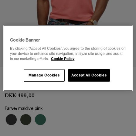
Cookie Banner
By clicking “Accept All Cookies”, you agree to the storing of cookies on
1
2
3
4
5
6
your device to enhance site navigation, analyze site usage, and assist
in our marketing efforts.
Cookie Policy
Destroyed poloshirt
Manage Cookies
Accept All Cookies
(5)
DKK 499,00
Farve:
maldive pink