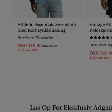
Athletic Essentials Sweatshirt
Vintage At
Med Kort Lynlåslukning
Poloskjorte
Flere Farver Tilgængelige
(
DKK 419,30
Flere Farver Ti
Pris Nedsat Fra
Til
DKK 599,00
Du Sparer 30%
DKK 349,3
Du Sparer 30%
Lås Op For Eksklusiv Adga