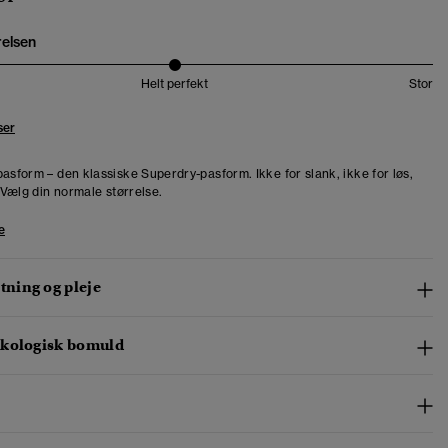
relsen
Helt perfekt
Stor
ser
pasform – den klassiske Superdry-pasform. Ikke for slank, ikke for løs,
. Vælg din normale størrelse.
e
ning og pleje
kologisk bomuld