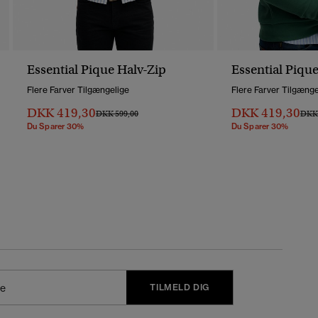
Essential Pique Halv-Zip
Essential Piqu
Flere Farver Tilgængelige
Flere Farver Tilgænge
DKK 419,30
DKK 419,30
Pris Nedsat Fra
Til
Pris 
DKK 599,00
DKK 
Du Sparer 30%
Du Sparer 30%
TILMELD DIG