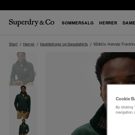
SOMMERSALG
HERRER
DAM
Start
Herrer
Haettetrojer og Sweatshirts
SD&Co. Halvzip Tracktr
Cookie B
By clicking 
navigation, 