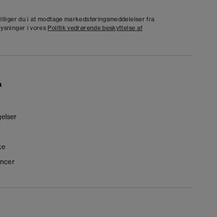
j
dvilliger du i at modtage markedsføringsmeddelelser fra
lysninger i vores
Politik vedrørende beskyttelse af
n
gelser
ke
ncer