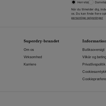
Herretøj
Dametø
Når du tilmelder dig, in
os. Du kan finde flere op
personlige oplysninger
Superdry-brandet
Informatio
Om os
Butiksoversigt
Virksomhed
Vilkår og betin
Karriere
Privatlivspolitik
Cookiesamtyk
Cookiepræfere