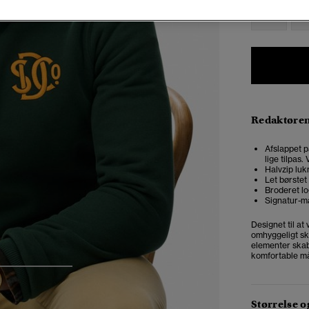
XXS
X
Redaktøre
Afslappet p
lige tilpas
Halvzip luk
Let børstet
Broderet lo
Signatur-m
Designet til at
omhyggeligt ska
elementer skab
komfortable m
3
4
5
Størrelse 