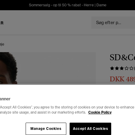
Sommersalg - op til 50 % rabat -
Herre
|
Dame
ER
øje
SD&Co
DKK 48
Du sparer 30%
Farve:
ename
anner
“Accept All Cookies”, you agree to the storing of cookies on your device to enhance 
analyze site usage, and assist in our marketing efforts.
Cookie Policy
Vælg Størrel
Manage Cookies
Accept All Cookies