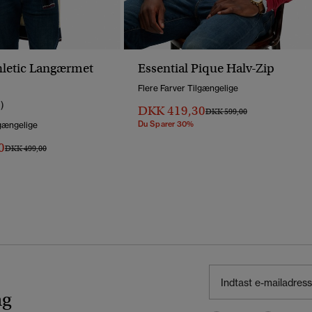
hletic Langærmet
Essential Pique Halv-Zip
Flere Farver Tilgængelige
1)
DKK 419,30
Pris Nedsat Fra
Til
DKK 599,00
Du Sparer 30%
lgængelige
0
Pris Nedsat Fra
Til
DKK 499,00
ng