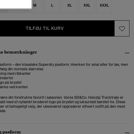
S
S
M
L
XL
XXL
XXXL
TILFØJ TIL KURV
ns bemærkninger
asform – den klassiske Superdry pasform. Hverken for smal eller for løs, men
. Vælg din normale størrelse
ning med ribkanter
 inderfor
go på brystet
ærke ved kanten
 være din foretrukne favorit i sæsonen. Vores SD&Co. Halvzip Tracktrøje er
bt med et nytænkt broderet logo på brystet og luksuriøst børstet for. Disse
er et behageligt valg, der ubesværet opgraderer ethvert outfit på den mest
åde.
og pasform